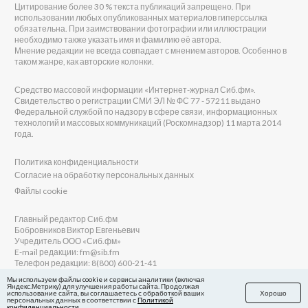
Цитирование более 30 % текста публикаций запрещено. При
использовании любых опубликованных материалов гиперссылка
обязательна. При заимствовании фотографии или иллюстрации
необходимо также указать имя и фамилию её автора.
Мнение редакции не всегда совпадает с мнением авторов. Особенно в
таком жанре, как авторские колонки.
Средство массовой информации «Интернет-журнал Сиб.фм».
Свидетельство о регистрации СМИ ЭЛ № ФС 77 - 57211 выдано
Федеральной службой по надзору в сфере связи, информационных
технологий и массовых коммуникаций (Роскомнадзор) 11 марта 2014
года.
Политика конфиденциальности
Согласие на обработку персональных данных
Файлы cookie
Главный редактор Сиб.фм
Бобровников Виктор Евгеньевич
Учредитель ООО «Сиб.фм»
E-mail редакции: fm@sib.fm
Телефон редакции: 8(800) 600-21-41
Мы используем файлы cookie и сервисы аналитики (включая
Яндекс.Метрику) для улучшения работы сайта. Продолжая
использование сайта, вы соглашаетесь с обработкой ваших
Хорошо
персональных данных в соответствии с
Политикой
Сайт разработан и поддерживается Технодзен
конфиденциальности
.