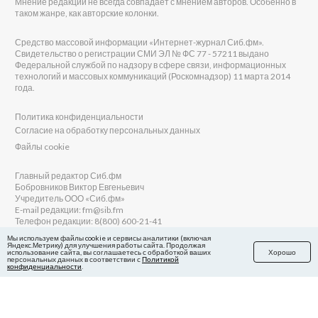
Мнение редакции не всегда совпадает с мнением авторов. Особенно в
таком жанре, как авторские колонки.
Средство массовой информации «Интернет-журнал Сиб.фм».
Свидетельство о регистрации СМИ ЭЛ № ФС 77 - 57211 выдано
Федеральной службой по надзору в сфере связи, информационных
технологий и массовых коммуникаций (Роскомнадзор) 11 марта 2014
года.
Политика конфиденциальности
Согласие на обработку персональных данных
Файлы cookie
Главный редактор Сиб.фм
Бобровников Виктор Евгеньевич
Учредитель ООО «Сиб.фм»
E-mail редакции: fm@sib.fm
Телефон редакции: 8(800) 600-21-41
Мы используем файлы cookie и сервисы аналитики (включая
Яндекс.Метрику) для улучшения работы сайта. Продолжая
использование сайта, вы соглашаетесь с обработкой ваших
Хорошо
персональных данных в соответствии с
Политикой
Сайт разработан и поддерживается Технодзен
конфиденциальности
.