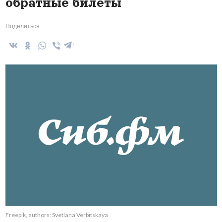
обратные билеты
Поделиться
Freepik, authors: Svetlana Verbitskaya