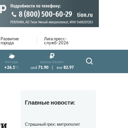
Развитие
Лига пресс-
города
служб-2026
погода
курсы валют
+26.1
°C
usd
71.90
|
eur
82.97
Главные новости:
ти
Страшный грех: митрополит