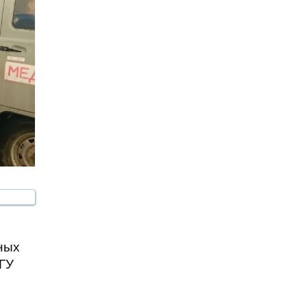
м
ных
 ГУ