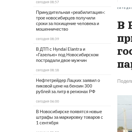
сегодня 08:57
сегодн
Принудительная «реабилитация»:
трое новосибирцев получили
В 
сроки за похищение человека и
мошенничество
пр
сегодня 08:39
го
В ДТП с Hyndai Elantra и
«Газелью» под Новосибирском
пострадали двое мужчин
па
сегодня 08:18
Нефтетрейдер Лацких заявил о
Подел
пиковой цене на бензин 300
рублей за литр в регионах РФ
сегодня 06:00
В Новосибирске появятся новые
штрафы за маркировку товаров с
1 сентября