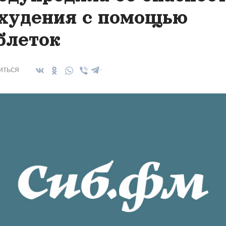
худения с помощью
блеток
иться