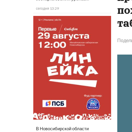
по
сегодня 13:29
та
Подел
В Новосибирской области