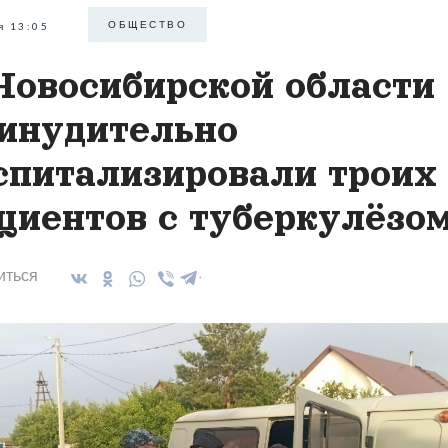
ОБЩЕСТВО
я 13:05
Новосибирской области
инудительно
спитализировали троих
циентов с туберкулёзо
иться