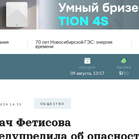
ания
70 лет Новосибирской ГЭС: энергия
времени
сегодня
пробки
09 августа, 13:57
5/
10
ОБЩЕСТВО
2024 14:55
ач Фетисова
едупредила об опаснос