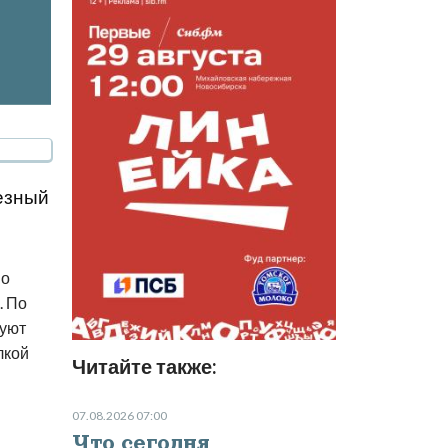
езный
 о
. По
руют
лкой
Читайте также:
07.08.2026 07:00
Что сегодня