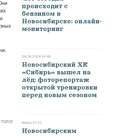
Они
происходит с
ких
бензином в
а
Новосибирске: онлайн-
езных
мониторинг
ни,
04.08.2026 14:40
Новосибирский ХК
«Сибирь» вышел на
лёд: фоторепортаж
открытой тренировки
перед новым сезоном
ОЦЕНИТЬ
0
СТАТЬЮ
ЕТОЛОГ
вчера 15:35
Новосибирским