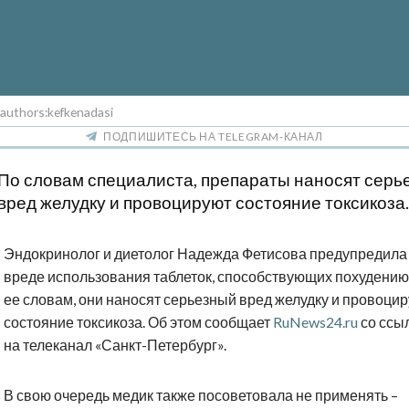
 authors:kefkenadasi
ПОДПИШИТЕСЬ НА TELEGRAM-КАНАЛ
По словам специалиста, препараты наносят серь
вред желудку и провоцируют состояние токсикоза.
Эндокринолог и диетолог Надежда Фетисова предупредила
вреде использования таблеток, способствующих похудению
ее словам, они наносят серьезный вред желудку и провоци
состояние токсикоза. Об этом сообщает
RuNews24.ru
со ссы
на телеканал «Санкт-Петербург».
В свою очередь медик также посоветовала не применять –