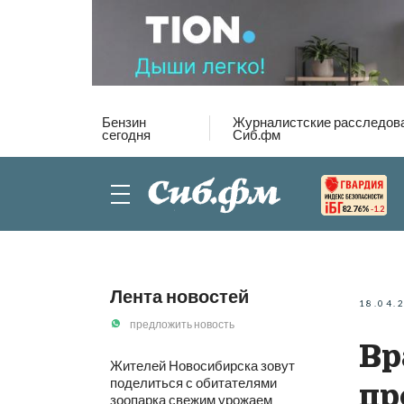
Бензин
Журналистские расследов
сегодня
Сиб.фм
82.76%
-1.2
Лента новостей
18.04.
предложить новость
Вр
Жителей Новосибирска зовут
поделиться с обитателями
пр
зоопарка свежим урожаем