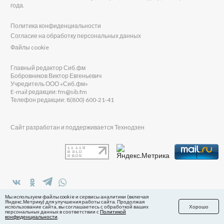
года.
Политика конфиденциальности
Согласие на обработку персональных данных
Файлы cookie
Главный редактор Сиб.фм
Бобровников Виктор Евгеньевич
Учредитель ООО «Сиб.фм»
E-mail редакции: fm@sib.fm
Телефон редакции: 8(800) 600-21-41
Сайт разработан и поддерживается Технодзен
в Яндекс.Дзен
Мы используем файлы cookie и сервисы аналитики (включая
Яндекс.Метрику) для улучшения работы сайта. Продолжая
использование сайта, вы соглашаетесь с обработкой ваших
Хорошо
персональных данных в соответствии с
Политикой
конфиденциальности
.