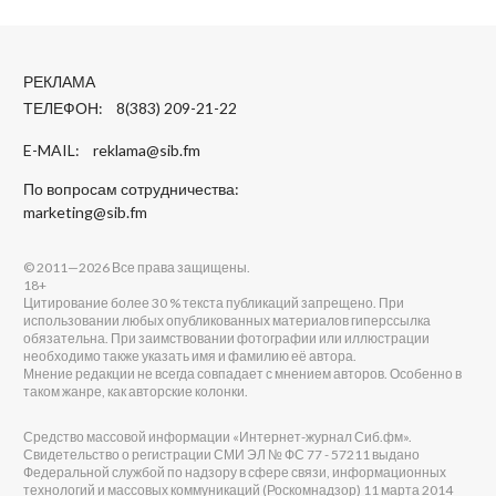
РЕКЛАМА
ТЕЛЕФОН: 8(383) 209-21-22
E-MAIL:
reklama@sib.fm
По вопросам сотрудничества:
marketing@sib.fm
© 2011—2026 Все права защищены.
18+
Цитирование более 30 % текста публикаций запрещено. При
использовании любых опубликованных материалов гиперссылка
обязательна. При заимствовании фотографии или иллюстрации
необходимо также указать имя и фамилию её автора.
Мнение редакции не всегда совпадает с мнением авторов. Особенно в
таком жанре, как авторские колонки.
Средство массовой информации «Интернет-журнал Сиб.фм».
Свидетельство о регистрации СМИ ЭЛ № ФС 77 - 57211 выдано
Федеральной службой по надзору в сфере связи, информационных
технологий и массовых коммуникаций (Роскомнадзор) 11 марта 2014