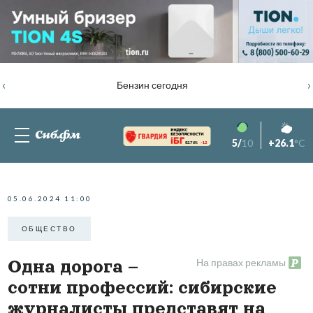
‹
›
Бензин сегодня
5/
10
+26.1
°C
82.76%
-1.2
05.06.2024 11:00
ОБЩЕСТВО
На правах рекламы
Одна дорога –
сотни профессий: сибирские
журналисты представят на