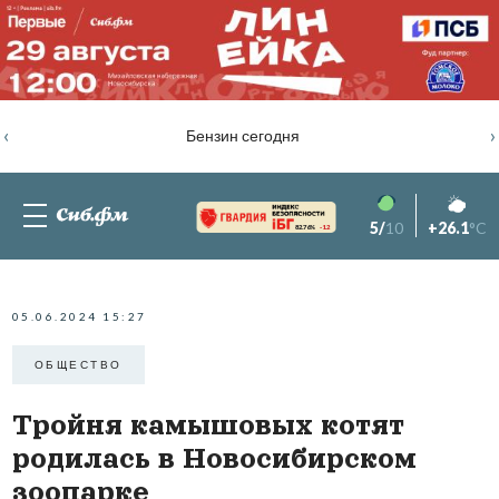
‹
›
Бензин сегодня
5/
10
+26.1
°C
82.76%
-1.2
05.06.2024 15:27
ОБЩЕСТВО
Тройня камышовых котят
родилась в Новосибирском
зоопарке