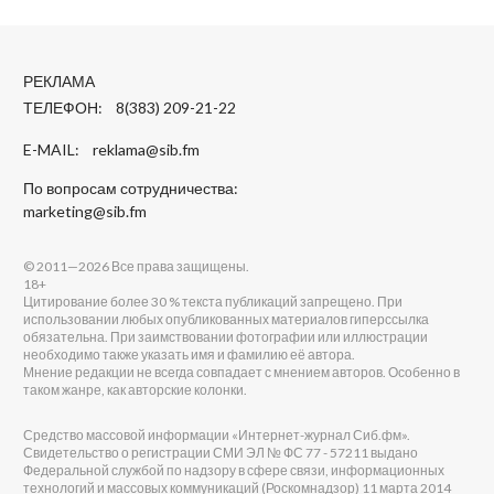
РЕКЛАМА
ТЕЛЕФОН: 8(383) 209-21-22
E-MAIL:
reklama@sib.fm
По вопросам сотрудничества:
marketing@sib.fm
© 2011—2026 Все права защищены.
18+
Цитирование более 30 % текста публикаций запрещено. При
использовании любых опубликованных материалов гиперссылка
обязательна. При заимствовании фотографии или иллюстрации
необходимо также указать имя и фамилию её автора.
Мнение редакции не всегда совпадает с мнением авторов. Особенно в
таком жанре, как авторские колонки.
Средство массовой информации «Интернет-журнал Сиб.фм».
Свидетельство о регистрации СМИ ЭЛ № ФС 77 - 57211 выдано
Федеральной службой по надзору в сфере связи, информационных
технологий и массовых коммуникаций (Роскомнадзор) 11 марта 2014