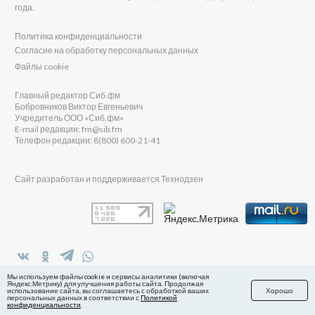
года.
Политика конфиденциальности
Согласие на обработку персональных данных
Файлы cookie
Главный редактор Сиб.фм
Бобровников Виктор Евгеньевич
Учредитель ООО «Сиб.фм»
E-mail редакции: fm@sib.fm
Телефон редакции: 8(800) 600-21-41
Сайт разработан и поддерживается Технодзен
в Яндекс.Дзен
Мы используем файлы cookie и сервисы аналитики (включая
Яндекс.Метрику) для улучшения работы сайта. Продолжая
использование сайта, вы соглашаетесь с обработкой ваших
Хорошо
персональных данных в соответствии с
Политикой
конфиденциальности
.