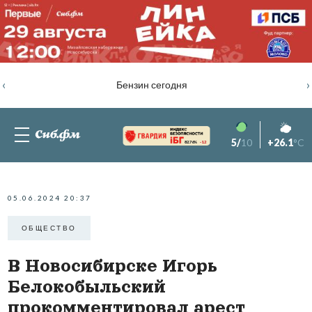
‹
›
Бензин сегодня
5/
10
+26.1
°C
82.76%
-1.2
05.06.2024 20:37
ОБЩЕСТВО
В Новосибирске Игорь
Белoкобыльский
прокомментировал арест