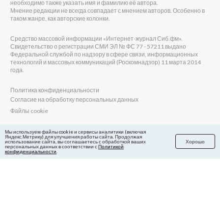
необходимо также указать имя и фамилию её автора.
Мнение редакции не всегда совпадает с мнением авторов. Особенно в
таком жанре, как авторские колонки.
Средство массовой информации «Интернет-журнал Сиб.фм».
Свидетельство о регистрации СМИ ЭЛ № ФС 77 - 57211 выдано
Федеральной службой по надзору в сфере связи, информационных
технологий и массовых коммуникаций (Роскомнадзор) 11 марта 2014
года.
Политика конфиденциальности
Согласие на обработку персональных данных
Файлы cookie
Главный редактор Сиб.фм
Мы используем файлы cookie и сервисы аналитики (включая
Яндекс.Метрику) для улучшения работы сайта. Продолжая
Бобровников Виктор Евгеньевич
использование сайта, вы соглашаетесь с обработкой ваших
Хорошо
Учредитель ООО «Сиб.фм»
персональных данных в соответствии с
Политикой
конфиденциальности
.
E-mail редакции: fm@sib.fm
Телефон редакции: 8(800) 600-21-41
Сайт разработан и поддерживается Технодзен