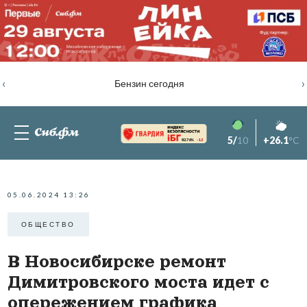
‹
›
Бензин сегодня
5/
10
+26.1
°C
82.76%
-1.2
05.06.2024 13:26
ОБЩЕСТВО
В Новосибирске ремонт
Димитровского моста идет с
опережением графика