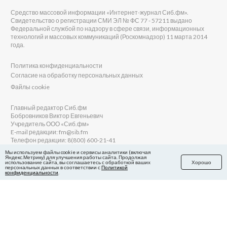
Средство массовой информации «Интернет-журнал Сиб.фм».
Свидетельство о регистрации СМИ ЭЛ № ФС 77 - 57211 выдано
Федеральной службой по надзору в сфере связи, информационных
технологий и массовых коммуникаций (Роскомнадзор) 11 марта 2014
года.
Политика конфиденциальности
Согласие на обработку персональных данных
Файлы cookie
Главный редактор Сиб.фм
Бобровников Виктор Евгеньевич
Учредитель ООО «Сиб.фм»
E-mail редакции: fm@sib.fm
Телефон редакции: 8(800) 600-21-41
Мы используем файлы cookie и сервисы аналитики (включая
Яндекс.Метрику) для улучшения работы сайта. Продолжая
использование сайта, вы соглашаетесь с обработкой ваших
Хорошо
персональных данных в соответствии с
Политикой
Сайт разработан и поддерживается Технодзен
конфиденциальности
.