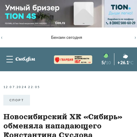
‹
›
Бензин сегодня
5/
10
+26.1
°C
82.76%
-1.2
12.07.2024 22:05
СПОРТ
Новосибирский ХК «Сибирь»
обменяла нападающего
Константина Суслова