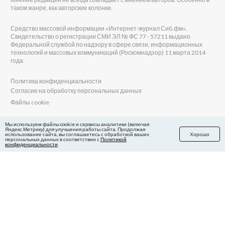
таком жанре, как авторские колонки.
Средство массовой информации «Интернет-журнал Сиб.фм».
Свидетельство о регистрации СМИ ЭЛ № ФС 77 - 57211 выдано
Федеральной службой по надзору в сфере связи, информационных
технологий и массовых коммуникаций (Роскомнадзор) 11 марта 2014
года.
Политика конфиденциальности
Согласие на обработку персональных данных
Файлы cookie
Главный редактор Сиб.фм
Мы используем файлы cookie и сервисы аналитики (включая
Яндекс.Метрику) для улучшения работы сайта. Продолжая
Бобровников Виктор Евгеньевич
использование сайта, вы соглашаетесь с обработкой ваших
Хорошо
Учредитель ООО «Сиб.фм»
персональных данных в соответствии с
Политикой
конфиденциальности
.
E-mail редакции: fm@sib.fm
Телефон редакции: 8(800) 600-21-41
Сайт разработан и поддерживается Технодзен