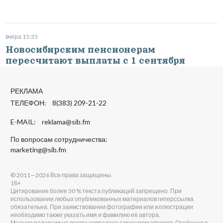
вчера 15:35
Новосибирским пенсионерам
пересчитают выплаты с 1 сентября
РЕКЛАМА
ТЕЛЕФОН: 8(383) 209-21-22
E-MAIL:
reklama@sib.fm
По вопросам сотрудничества:
marketing@sib.fm
© 2011—2026 Все права защищены.
18+
Цитирование более 30 % текста публикаций запрещено. При
использовании любых опубликованных материалов гиперссылка
обязательна. При заимствовании фотографии или иллюстрации
необходимо также указать имя и фамилию её автора.
Мнение редакции не всегда совпадает с мнением авторов. Особенно в