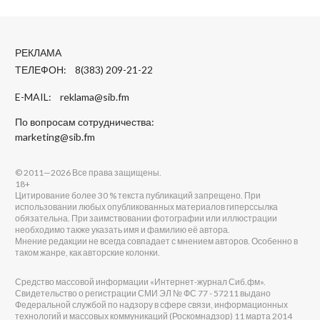
РЕКЛАМА
ТЕЛЕФОН: 8(383) 209-21-22
E-MAIL:
reklama@sib.fm
По вопросам сотрудничества:
marketing@sib.fm
© 2011—2026 Все права защищены.
18+
Цитирование более 30 % текста публикаций запрещено. При
использовании любых опубликованных материалов гиперссылка
обязательна. При заимствовании фотографии или иллюстрации
необходимо также указать имя и фамилию её автора.
Мнение редакции не всегда совпадает с мнением авторов. Особенно в
таком жанре, как авторские колонки.
Средство массовой информации «Интернет-журнал Сиб.фм».
Свидетельство о регистрации СМИ ЭЛ № ФС 77 - 57211 выдано
Федеральной службой по надзору в сфере связи, информационных
технологий и массовых коммуникаций (Роскомнадзор) 11 марта 2014