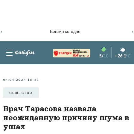
‹
›
Бензин сегодня
5/
10
+26.1
°C
82.76%
-1.2
04.09.2024 16:51
ОБЩЕСТВО
Врач Тарасова назвала
неожиданную причину шума в
ушах