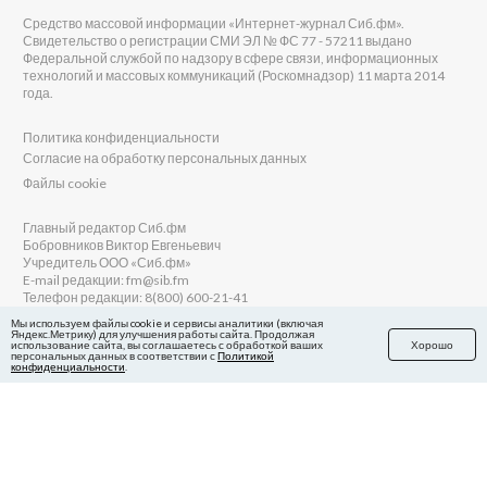
Средство массовой информации «Интернет-журнал Сиб.фм».
Свидетельство о регистрации СМИ ЭЛ № ФС 77 - 57211 выдано
Федеральной службой по надзору в сфере связи, информационных
технологий и массовых коммуникаций (Роскомнадзор) 11 марта 2014
года.
Политика конфиденциальности
Согласие на обработку персональных данных
Файлы cookie
Главный редактор Сиб.фм
Бобровников Виктор Евгеньевич
Учредитель ООО «Сиб.фм»
E-mail редакции: fm@sib.fm
Телефон редакции: 8(800) 600-21-41
Мы используем файлы cookie и сервисы аналитики (включая
Яндекс.Метрику) для улучшения работы сайта. Продолжая
использование сайта, вы соглашаетесь с обработкой ваших
Хорошо
персональных данных в соответствии с
Политикой
Сайт разработан и поддерживается Технодзен
конфиденциальности
.