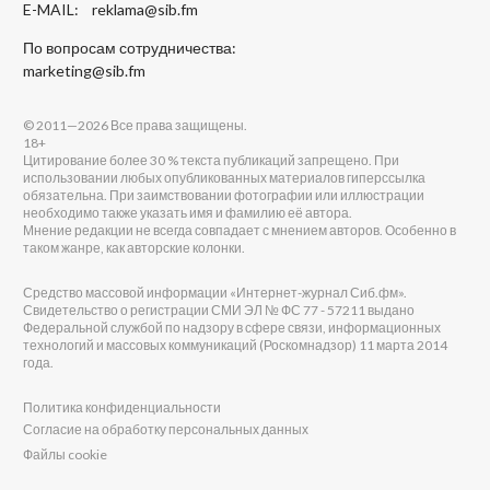
E-MAIL:
reklama@sib.fm
По вопросам сотрудничества:
marketing@sib.fm
© 2011—2026 Все права защищены.
18+
Цитирование более 30 % текста публикаций запрещено. При
использовании любых опубликованных материалов гиперссылка
обязательна. При заимствовании фотографии или иллюстрации
необходимо также указать имя и фамилию её автора.
Мнение редакции не всегда совпадает с мнением авторов. Особенно в
таком жанре, как авторские колонки.
Средство массовой информации «Интернет-журнал Сиб.фм».
Свидетельство о регистрации СМИ ЭЛ № ФС 77 - 57211 выдано
Федеральной службой по надзору в сфере связи, информационных
технологий и массовых коммуникаций (Роскомнадзор) 11 марта 2014
года.
Политика конфиденциальности
Согласие на обработку персональных данных
Файлы cookie