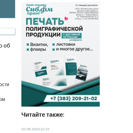
о об
ости
ком
Читайте также:
03.08.2026 22:35