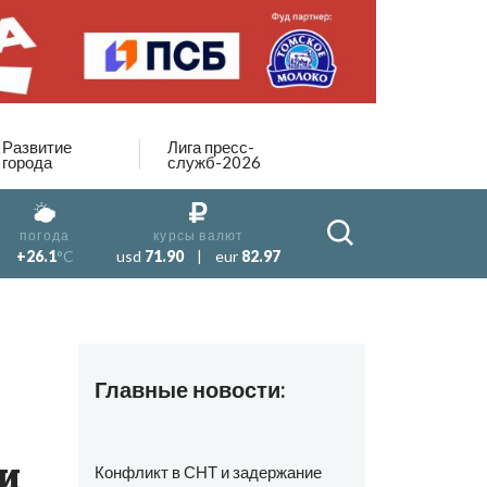
Развитие
Лига пресс-
города
служб-2026
погода
курсы валют
+26.1
°C
usd
71.90
|
eur
82.97
Главные новости:
и
Конфликт в СНТ и задержание