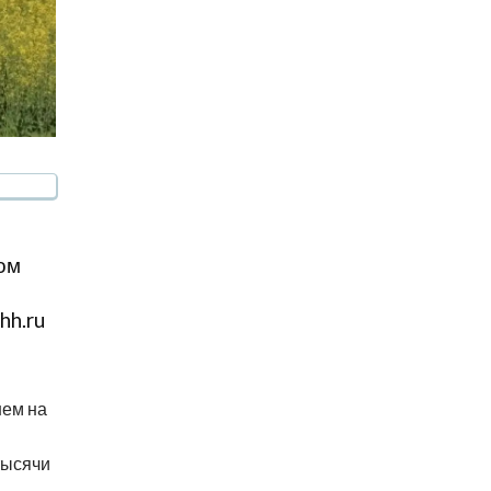
ом
hh.ru
нем на
тысячи