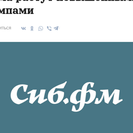
мпами
иться