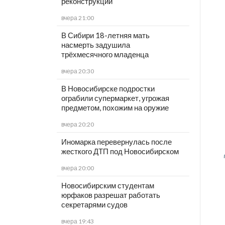
реконструкции
вчера 21:00
В Сибири 18-летняя мать
насмерть задушила
трёхмесячного младенца
вчера 20:30
В Новосибирске подростки
ограбили супермаркет, угрожая
предметом, похожим на оружие
вчера 20:20
Иномарка перевернулась после
жесткого ДТП под Новосибирском
вчера 20:00
Новосибирским студентам
юрфаков разрешат работать
секретарями судов
вчера 19:43