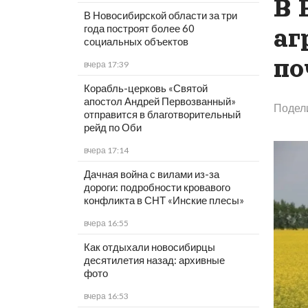
В 
В Новосибирской области за три
года построят более 60
аг
социальных объектов
по
вчера 17:39
Корабль-церковь «Святой
апостол Андрей Первозванный»
Подел
отправится в благотворительный
рейд по Оби
вчера 17:14
Дачная война с вилами из-за
дороги: подробности кровавого
конфликта в СНТ «Инские плесы»
вчера 16:55
Как отдыхали новосибирцы
десятилетия назад: архивные
фото
вчера 16:53