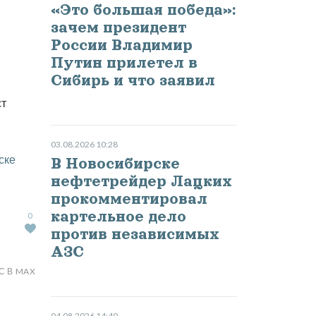
«Это большая победа»:
зачем президент
России Владимир
Путин прилетел в
Сибирь и что заявил
ст
03.08.2026 10:28
ске
В Новосибирске
нефтетрейдер Лацких
прокомментировал
картельное дело
0
против независимых
АЗС
С В MAX
04.08.2026 14:40