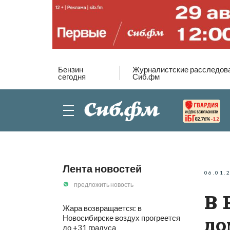
Бензин
Журналистские расследов
сегодня
Сиб.фм
82.76%
-1.2
Лента новостей
06.01.
предложить новость
В 
Жара возвращается: в
Новосибирске воздух прогреется
до
до +31 градуса