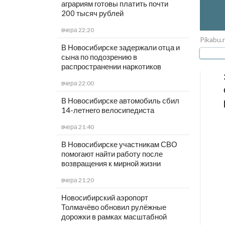
аграриям готовы платить почти
200 тысяч рублей
вчера 22:20
Pikabu.
В Новосибирске задержали отца и
сына по подозрению в
распространении наркотиков
вчера 22:00
В Новосибирске автомобиль сбил
14-летнего велосипедиста
вчера 21:40
В Новосибирске участникам СВО
помогают найти работу после
возвращения к мирной жизни
вчера 21:20
Новосибирский аэропорт
Толмачёво обновил рулёжные
дорожки в рамках масштабной