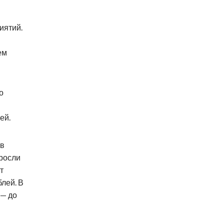
иятий.
ем
о
ей.
ов
росли
т
блей. В
 — до