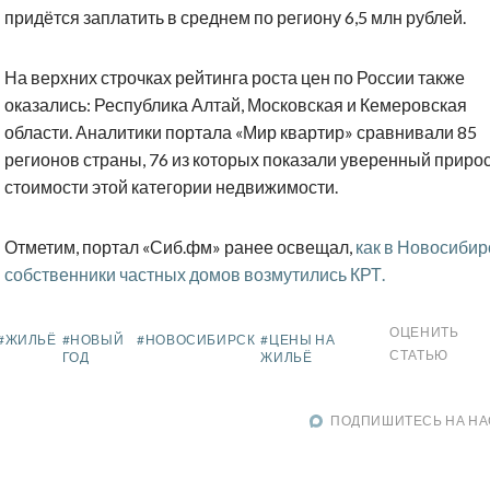
придётся заплатить в среднем по региону 6,5 млн рублей.
На верхних строчках рейтинга роста цен по России также
оказались: Республика Алтай, Московская и Кемеровская
области. Аналитики портала «Мир квартир» сравнивали 85
регионов страны, 76 из которых показали уверенный приро
стоимости этой категории недвижимости.
Отметим, портал «Сиб.фм» ранее освещал,
как в Новосибир
собственники частных домов возмутились КРТ.
ОЦЕНИТЬ
#ЖИЛЬЁ
#НОВЫЙ
#НОВОСИБИРСК
#ЦЕНЫ НА
СТАТЬЮ
ГОД
ЖИЛЬЁ
ПОДПИШИТЕСЬ НА НА