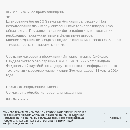
© 2011—2026 Все права защищены.
18+
Цитирование более 30 % текста публикаций запрещено. При
использовании любых опубликованных материалов гиперссылка
обязательна. При заимствовании фотографии или иллюстрации
необходимо также указать имя и фамилию её автора.
Мнение редакции не всегда совпадает с мнением авторов. Особенно в
таком жанре, как авторские колонки.
Средство массовой информации «Интернет-журнал Сиб.фм».
Свидетельство о регистрации СМИ ЭЛ № ФС 77 - 57211 выдано
Федеральной службой по надзору в сфере связи, информационных
технологий и массовых коммуникаций (Роскомнадзор) 11 марта 2014
года.
Политика конфиденциальности
Согласие на обработку персональных данных
Файлы cookie
Главный редактор Сиб.фм
Мы используем файлы cookie и сервисы аналитики (включая
Яндекс.Метрику) для улучшения работы сайта. Продолжая
Бобровников Виктор Евгеньевич
использование сайта, вы соглашаетесь с обработкой ваших
Хорошо
Учредитель ООО «Сиб.фм»
персональных данных в соответствии с
Политикой
конфиденциальности
.
E-mail редакции: fm@sib.fm
Телефон редакции: 8(800) 600-21-41