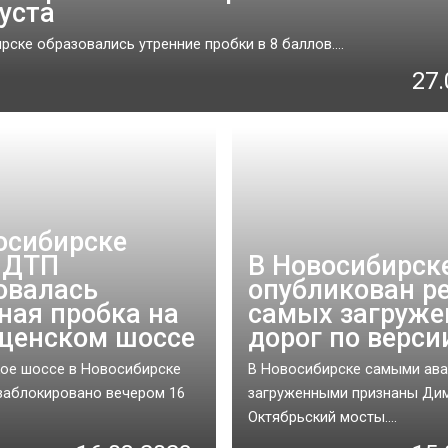
густа
рске образовались утренние пробки в 8 баллов....
27.
осибирске
 ДТП
В Новосибирск
овалась
опубликован р
ная пробка на
самых загруж
щенском шоссе
дорог по верси
ое шоссе в Новосибирске
В Новосибирске самыми ав
заблокировано вечером 16
загруженными признаны Дим
Октябрьский мосты....