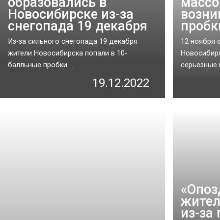
образовались в
массо
Новосибирске из-за
возни
снегопада 19 декабря
пробк
Из-за сильного снегопада 19 декабря
12 ноября 
жители Новосибирска попали в 10-
Новосибир
балльные пробки....
серьезные п
19.12.2022
«Опоз
жител
из-за