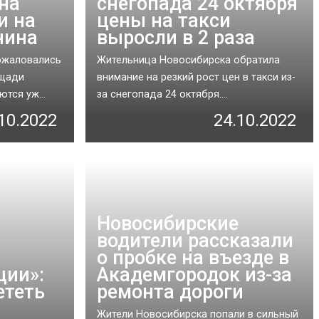
на
снегопада 24 октября
и на
цены на такси
нина
выросли в 2 раза
ожаловались
Жительница Новосибирска обратила
ощади
внимание на резкий рост цен в такси из-
тся уж...
за снегопада 24 октября....
10.2022
24.10.2022
Новосибирские
водители рассказали
о пробке на въезде в
ции»:
Академгородок из-за
ететь
ремонта дороги
Жители Новосибирска попали в сильный