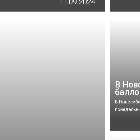
11.09.2024
В Нов
балло
В Новосиби
понедельник