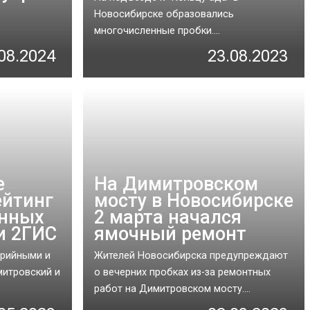
Новосибирске образовались
многочисленные пробки....
08.2024
23.08.2023
е
На Димитровском
ейтинг
мосту в Новосибирске
енных
2 марта начался
и 2ГИС
ямочный ремонт
арийными и
Жителей Новосибирска предупреждают
итровский и
о вечерних пробках из-за ремонтных
работ на Димитровском мосту....