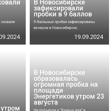
ковали
В Новосибирске
зафиксировали
пробки в 9 баллов
 сковали
9-балльные пробки зафиксированы
вечером в Новосибирске....
09.2024
19.09.2024
В Новосибирске
образовалась
огромная пробка на
площади
Энергетиков утром 23
августа
 утром
На подъезде к “Кольцу ада” в