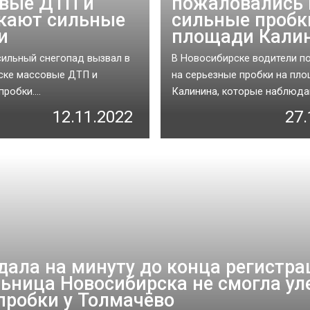
вые ДТП и
пожаловались 
кают сильные
сильные пробк
и
площади Кали
сильный снегопад вызвал в
В Новосибирске водители п
ске массовые ДТП и
на серьезные пробки на пл
робки....
Калинина, которые наблюдаю
12.11.2022
27.
дала на минуту до конца регистра
ьница Новосибирска не смогла ул
 пробки у Толмачёво