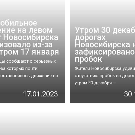
обильное
ние на левом
Утром 30 декаб
у Новосибирска
дорогах
изовало из-за
Новосибирска 
тром 17 января
зафиксировано
пробок
цы сообщают о серьезных
з-за которых почти
Жители Новосибирска удиви
остановилось движение на
отсутствию пробок на дорог
утром 30 декабря....
17.01.2023
30.