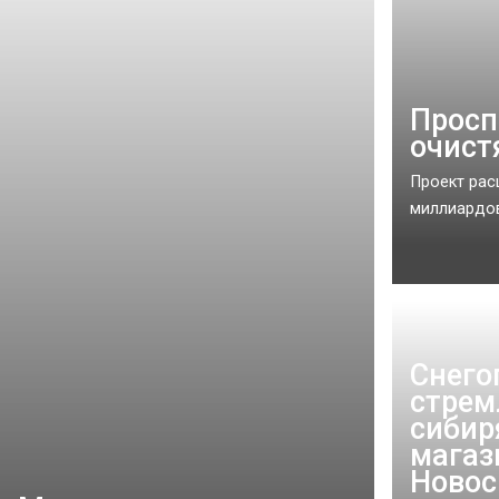
Просп
очист
Проект рас
миллиардов 
Снего
стрем
сибир
магаз
Новос