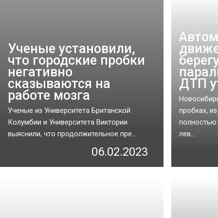
Автом
Ученые установили,
движе
что городские пробки
берег
негативно
парал
сказываются на
ДТП у
работе мозга
Новосибир
Ученые из Университета Британской
пробках, и
Колумбии и Университета Виктории
полностью 
выяснили, что продолжительное пре...
лев...
06.02.2023