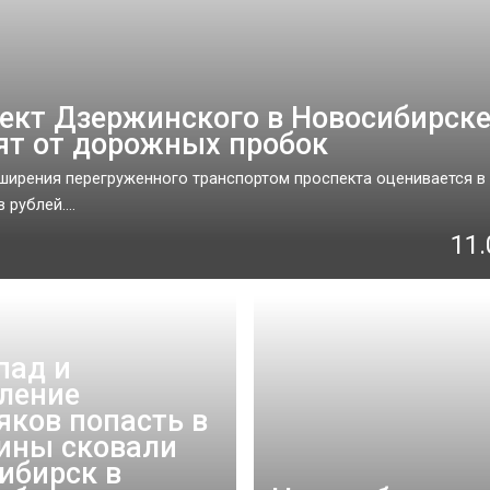
ект Дзержинского в Новосибирск
ят от дорожных пробок
ширения перегруженного транспортом проспекта оценивается в
рублей....
11.
пад и
ление
яков попасть в
ины сковали
ибирск в