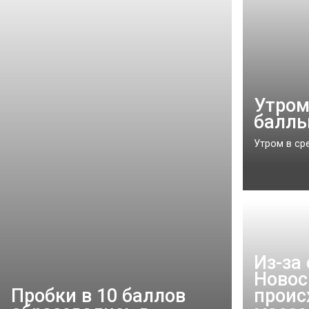
Утром
балль
Утром в сре
Из-за
Новос
Пробки в 10 баллов
проис