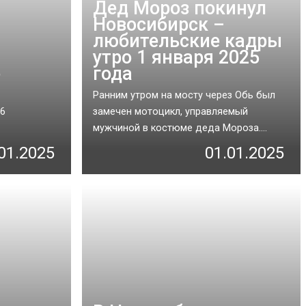
Дед Мороз покинул
Новосибирск –
любительские кадры
утро 1 января 2025
е
года
Ранним утром на мосту через Обь был
 6
замечен мотоцикл, управляемый
мужчиной в костюме деда Мороза....
01.2025
01.01.2025