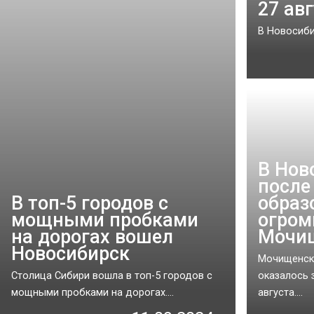
27 ав
В Новосиби
В Нов
после
В топ-5 городов с
образ
мощными пробками
огром
на дорогах вошел
Мочи
Новосибирск
Мочищенск
Столица Сибири вошла в топ-5 городов с
оказалось 
мощными пробками на дорогах....
августа....