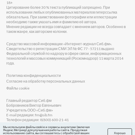
18+
Цитирование более 30 % текста публикаций запрещено. При
использовании любых опубликованных материалов гиперссылка
обязательна. При заимствовании фотографии или иллюстрации
необходимо также указать имя и фамилию её автора.
Мнение редакции не всегда совпадает с мнением авторов. Особенно в
таком жанре, как авторские колонки.
Средство массовой информации «Интернет-журнал Сиб.фм».
Свидетельство о регистрации СМИ ЭЛ № ФС 77 - 57211 выдано
Федеральной службой по надзору в сфере связи, информационных
технологий и массовых коммуникаций (Роскомнадзор) 11 марта 2014
года.
Политика конфиденциальности
Согласие на обработку персональных данных
Файлы cookie
Главный редактор Сиб.фм
Бобровников Виктор Евгеньевич
Учредитель ООО «Сиб.фм»
E-mail редакции: fm@sib.fm
Телефон редакции: 8(800) 600-21-41
Мы используем файлы cookie и сервисы аналитики (включая
Яндекс.Метрику) для улучшения работы сайта. Продолжая
использование сайта, вы соглашаетесь с обработкой ваших
Хорошо