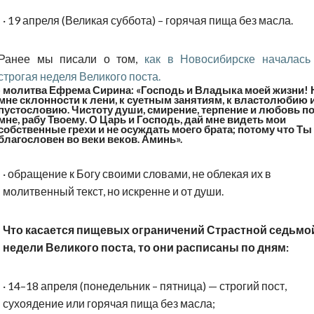
·
19 апреля (Великая суббота) – горячая пища без масла.
Ранее мы писали о том,
как в Новосибирске началась
строгая неделя Великого поста.
·
молитва Ефрема Сирина: «Господь и Владыка моей жизни! 
мне склонности к лени, к суетным занятиям, к властолюбию 
пустословию. Чистоту души, смирение, терпение и любовь 
мне, рабу Твоему. О Царь и Господь, дай мне видеть мои
собственные грехи и не осуждать моего брата; потому что Ты
благословен во веки веков. Аминь».
·
обращение к Богу своими словами, не облекая их в
молитвенный текст, но искренне и от души.
Что касается пищевых ограничений Страстной седьмо
недели Великого поста, то они расписаны по дням:
·
14–18 апреля (понедельник – пятница) — строгий пост,
сухоядение или горячая пища без масла;