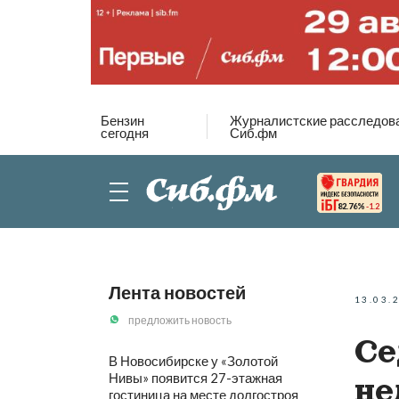
Бензин
Журналистские расследов
сегодня
Сиб.фм
82.76%
-1.2
Лента новостей
13.03.
предложить новость
Се
В Новосибирске у «Золотой
Нивы» появится 27-этажная
не
гостиница на месте долгостроя