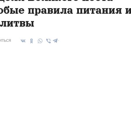
обые правила питания 
литвы
иться