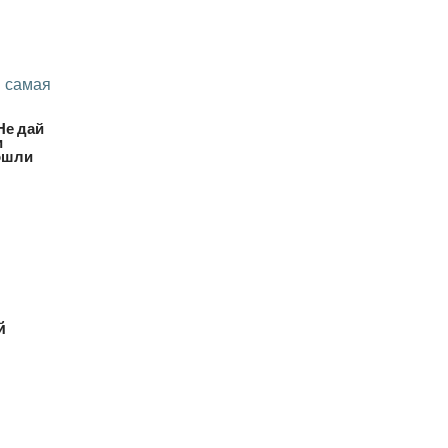
 самая
Не дай
и
пошли
й