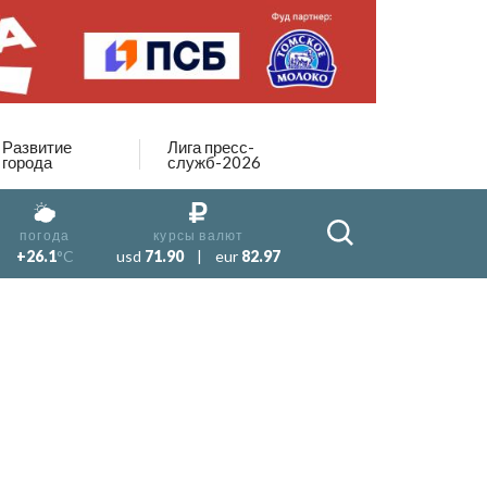
Развитие
Лига пресс-
города
служб-2026
погода
курсы валют
+26.1
°C
usd
71.90
|
eur
82.97