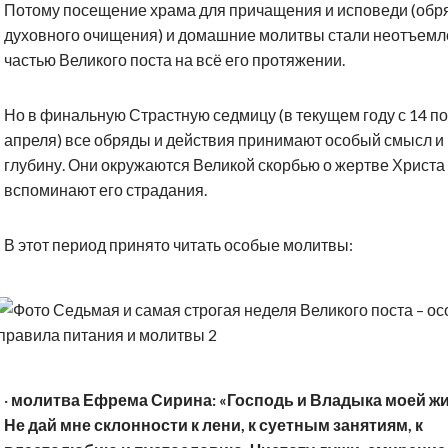
Потому посещение храма для причащения и исповеди (обр
духовного очищения) и домашние молитвы стали неотъем
частью Великого поста на всё его протяжении.
Но в финальную Страстную седмицу (в текущем году с 14 по
апреля) все обряды и действия принимают особый смысл и
глубину. Они окружаются Великой скорбью о жертве Христа
вспоминают его страдания.
В этот период принято читать особые молитвы:
·
молитва Ефрема Сирина: «Господь и Владыка моей ж
Не дай мне склонности к лени, к суетным занятиям, к