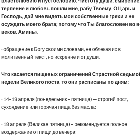
властолюбию и пустословию. Чистоту души, смирение
терпение и любовь пошли мне, рабу Твоему. О Царь и
Господь, дай мне видеть мои собственные грехи и не
осуждать моего брата; потому что Ты благословен во в
веков. Аминь».
·
обращение к Богу своими словами, не облекая их в
молитвенный текст, но искренне и от души.
Что касается пищевых ограничений Страстной седьмо
недели Великого поста, то они расписаны по дням:
·
14–18 апреля (понедельник – пятница) — строгий пост,
сухоядение или горячая пища без масла;
·
18 апреля (Великая пятница) – рекомендуется полное
воздержание от пищи до вечера;