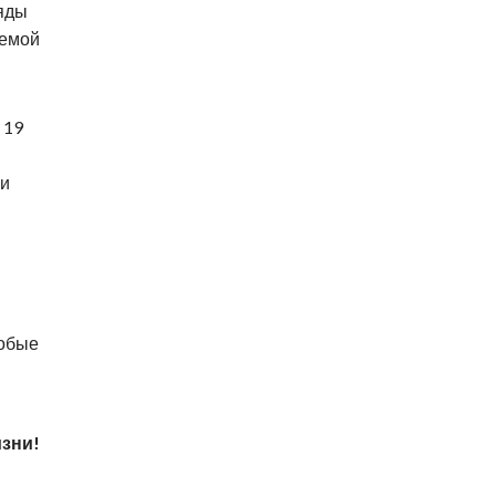
яды
лемой
 19
 и
изни!