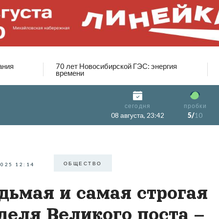
ания
70 лет Новосибирской ГЭС: энергия
времени
сегодня
пробки
08 августа, 23:42
5/
10
ОБЩЕСТВО
2025 12:14
дьмая и самая строгая
деля Великого поста –