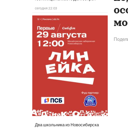
ос
сегодня 22:03
мо
Подел
Два школьника из Новосибирска