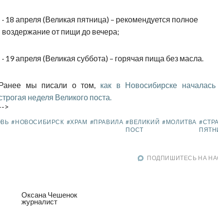
·
18 апреля (Великая пятница) – рекомендуется полное
воздержание от пищи до вечера;
·
19 апреля (Великая суббота) – горячая пища без масла.
Ранее мы писали о том,
как в Новосибирске началась
строгая неделя Великого поста.
-->
ОВЬ
#НОВОСИБИРСК
#ХРАМ
#ПРАВИЛА
#ВЕЛИКИЙ
#МОЛИТВА
#СТР
ПОСТ
ПЯТН
ПОДПИШИТЕСЬ НА НА
Оксана Чешенок
журналист