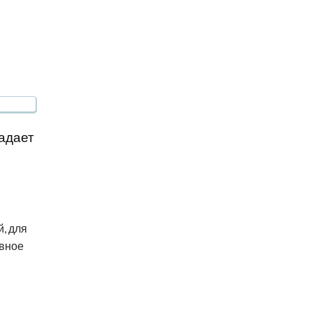
падает
, для
овное