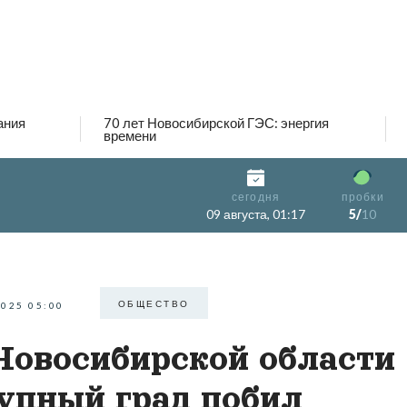
ания
70 лет Новосибирской ГЭС: энергия
времени
сегодня
пробки
09 августа, 01:17
5/
10
ОБЩЕСТВО
2025 05:00
Новосибирской области
упный град побил