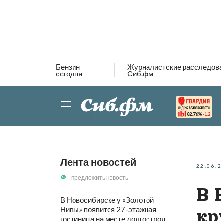
Бензин
Журналистские расследов
сегодня
Сиб.фм
82.76%
-1.2
Лента новостей
22.06.
предложить новость
В 
В Новосибирске у «Золотой
Нивы» появится 27-этажная
кр
гостиница на месте долгостроя