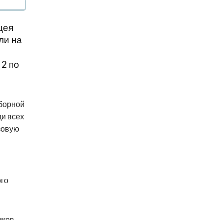
цея
ли на
 2 по
борной
ди всех
зовую
ого
иков.