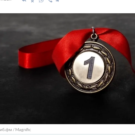
иб.фм / Magnific