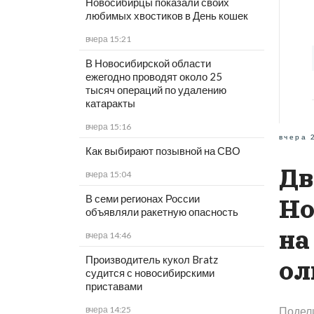
Новосибирцы показали своих
любимых хвостиков в День кошек
вчера 15:21
В Новосибирской области
ежегодно проводят около 25
тысяч операций по удалению
катаракты
вчера 15:16
вчера 
Как выбирают позывной на СВО
Дв
вчера 15:04
В семи регионах России
Но
объявляли ракетную опасность
на
вчера 14:46
Производитель кукол Bratz
ол
судится с новосибирскими
приставами
вчера 14:25
Подел