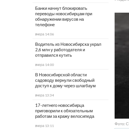
Банки начнут блокировать
переводы новосибирцам при
обнаружении вирусов на
телефоне
вчера 14:06
Водитель из Новосибирска украл
2,6 млн у работодателя и
отправился кутить
вчера 14:00
В Новосибирской области
садоводу вернули свободный
доступ к дому через шлагбаум
вчера 13:34
17-летнего новосибирца
приговорили к обязательным
работам за кражу велосипеда
Фото: С
вчера 13:11