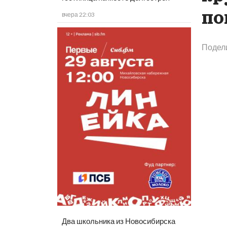
по
вчера 22:03
Подел
Два школьника из Новосибирска