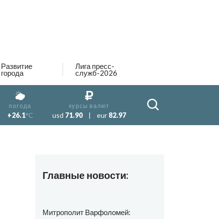
Развитие
Лига пресс-
города
служб-2026
погода
курсы валют
+26.1
°C
usd
71.90
|
eur
82.97
Главные новости:
Митрополит Варфоломей: