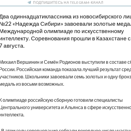
ПОДПИШИТЕСЬ НА TELEGRAM-КАНАЛ
Два одиннадцатиклассника из новосибирского ли
№22 «Надежда Сибири» завоевали золотые меда
Международной олимпиаде по искусственному
интеллекту. Соревнования прошли в Казахстане с
7 августа.
Михаил Вершинин и Семён Родионов выступили в составе с
России. Российская команда показала лучший результат сре
участников. Школьники завоевали семь золотых и одну брон
медаль из восьми возможных.
К олимпиаде российскую сборную готовили специалисты
Центрального университета и Альянса в сфере искусственн
интеллекта.
В этом году соревнования собрали рекордное число участн