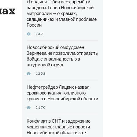
«Гордыня — бич всех времён и
чах
народов». Глава Новосибирской
митрополии — о храмах,
священниках и главной проблеме
России
837
Новосибирский омбудсмен
Зерняева не позволила отправить
бойца с инвалидностью в
штурмовой отряд
1252
Нефтетрейдер Лацких назвал
сроки окончания топливного
кризиса в Новосибирской области
2170
Конфликт в СНТ и задержание
мошенников: главные новости
Новосибирской области за 7