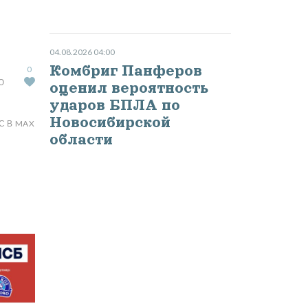
в
04.08.2026 04:00
Комбриг Панферов
0
Ю
оценил вероятность
ударов БПЛА по
Новосибирской
С В MAX
области