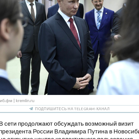
иб.фм | kremlin.ru
ПОДПИШИТЕСЬ НА TELEGRAM-КАНАЛ
В сети продолжают обсуждать возможный визит
президента России Владимира Путина в Новосиб