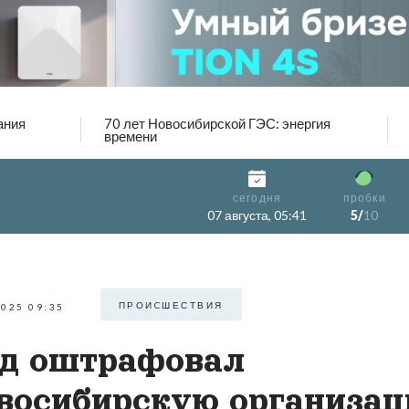
ания
70 лет Новосибирской ГЭС: энергия
времени
сегодня
пробки
07 августа, 05:41
5/
10
ПРОИCШЕСТВИЯ
2025 09:35
д оштрафовал
восибирскую организа