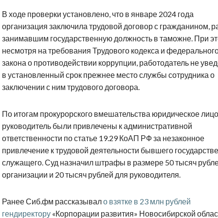
В ходе проверки установлено, что в январе 2024 года
организация заключила трудовой договор с гражданином, р
занимавшим государственную должность в таможне. При эт
несмотря на требования Трудового кодекса и федеральног
закона о противодействии коррупции, работодатель не уве
в установленный срок прежнее место службы сотрудника о
заключении с ним трудового договора.
По итогам прокурорского вмешательства юридическое лицо 
руководитель были привлечены к административной
ответственности по статье 19.29 КоАП РФ за незаконное
привлечение к трудовой деятельности бывшего государств
служащего. Суд назначил штрафы в размере 50 тысяч рубл
организации и 20 тысяч рублей для руководителя.
Ранее Сиб.фм рассказывал
о взятке в 23 млн рублей
гендиректору
«Корпорации развития» Новосибирской облас