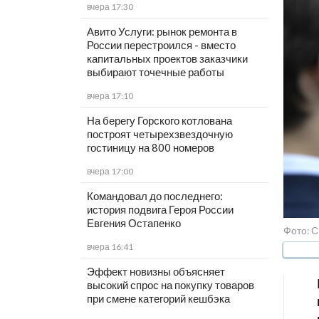
вчера 17:30
Авито Услуги: рынок ремонта в
России перестроился - вместо
капитальных проектов заказчики
выбирают точечные работы
вчера 17:10
На берегу Горского котлована
построят четырехзвездочную
гостиницу на 800 номеров
вчера 17:00
Командовал до последнего:
история подвига Героя России
Евгения Остапенко
Фото: С
вчера 16:41
Эффект новизны объясняет
высокий спрос на покупку товаров
при смене категорий кешбэка