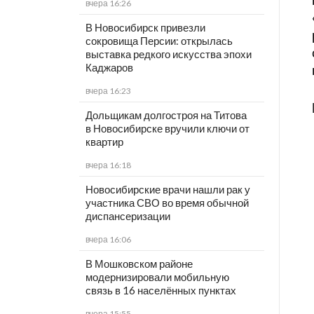
вчера 16:26
В Новосибирск привезли
сокровища Персии: открылась
выставка редкого искусства эпохи
Каджаров
вчера 16:23
Дольщикам долгостроя на Титова
в Новосибирске вручили ключи от
квартир
вчера 16:18
Новосибирские врачи нашли рак у
участника СВО во время обычной
диспансеризации
вчера 16:06
В Мошковском районе
модернизировали мобильную
связь в 16 населённых пунктах
вчера 15:55