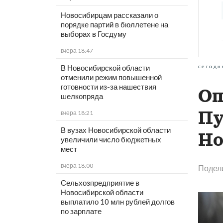
Новосибирцам рассказали о
порядке партий в бюллетене на
выборах в Госдуму
вчера 18:47
сегодн
В Новосибирской области
отменили режим повышенной
готовности из-за нашествия
Оп
шелкопряда
Пу
вчера 18:21
В вузах Новосибирской области
Но
увеличили число бюджетных
мест
вчера 18:00
Подел
Сельхозпредприятие в
Новосибирской области
выплатило 10 млн рублей долгов
по зарплате