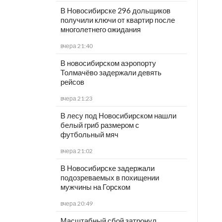
В Новосибирске 296 дольщиков
получили ключи от квартир после
многолетнего ожидания
вчера 21:40
В новосибирском аэропорту
Толмачёво задержали девять
рейсов
вчера 21:23
В лесу под Новосибирском нашли
белый гриб размером с
футбольный мяч
вчера 21:02
В Новосибирске задержали
подозреваемых в похищении
мужчины на Горском
вчера 20:49
Масштабный сбой затронул