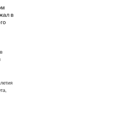
фм
жал в
его
 в
м
-летия
та,