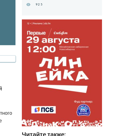
925
й
тного
е
Читайте также: