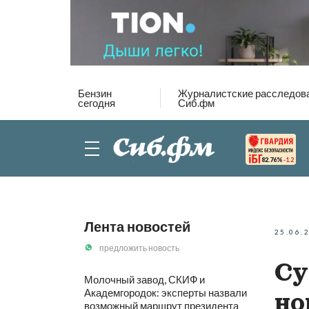
Бензин
Журналистские расследов
сегодня
Сиб.фм
82.76%
-1.2
Лента новостей
25.06.
предложить новость
Су
Молочный завод, СКИФ и
Академгородок: эксперты назвали
но
возможный маршрут президента