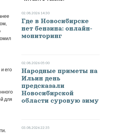
02.08.2026 14:30
анее
Где в Новосибирске
ом,
нет бензина: онлайн-
о
мониторинг
домил
02.08.2026 05:00
и его
Народные приметы на
Ильин день
предсказали
енного
Новосибирской
ей для
области суровую зиму
03.08.2026 22:35
ти.