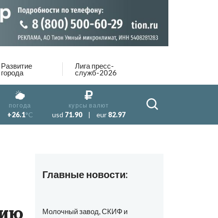
Развитие
Лига пресс-
города
служб-2026
погода
курсы валют
+26.1
°C
usd
71.90
|
eur
82.97
Главные новости:
цию
Молочный завод, СКИФ и