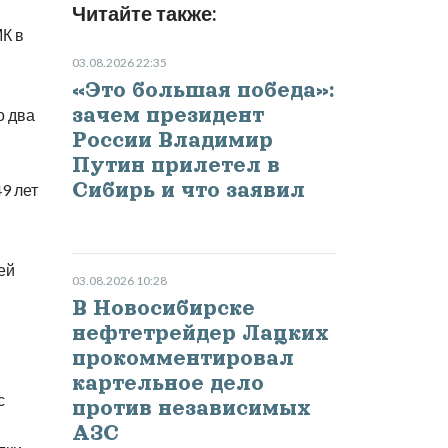
Читайте также:
МК в
03.08.2026 22:35
«Это большая победа»:
зачем президент
о два
России Владимир
Путин прилетел в
Сибирь и что заявил
49 лет
ей
03.08.2026 10:28
В Новосибирске
нефтетрейдер Лацких
прокомментировал
картельное дело
с
против независимых
АЗС