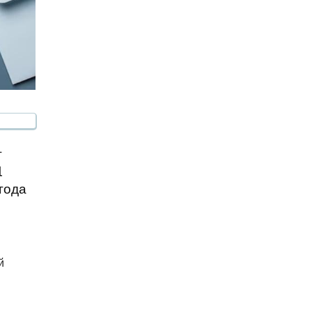
т
1
 года
й