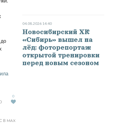
лки.
х
04.08.2026 14:40
Новосибирский ХК
«Сибирь» вышел на
 до
лёд: фоторепортаж
х
открытой тренировки
перед новым сезоном
чила
0
Ю
С В MAX