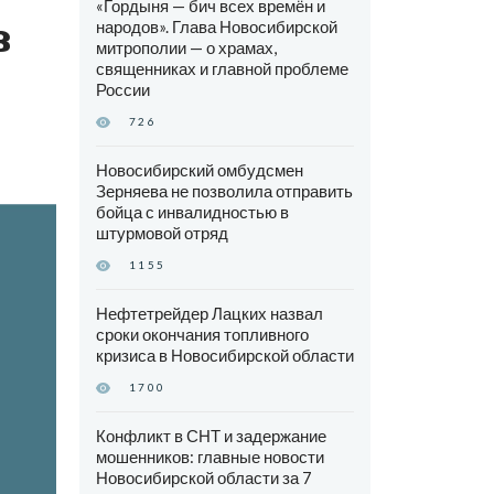
«Гордыня — бич всех времён и
з
народов». Глава Новосибирской
митрополии — о храмах,
священниках и главной проблеме
России
726
Новосибирский омбудсмен
Зерняева не позволила отправить
бойца с инвалидностью в
штурмовой отряд
1155
Нефтетрейдер Лацких назвал
сроки окончания топливного
кризиса в Новосибирской области
1700
Конфликт в СНТ и задержание
мошенников: главные новости
Новосибирской области за 7