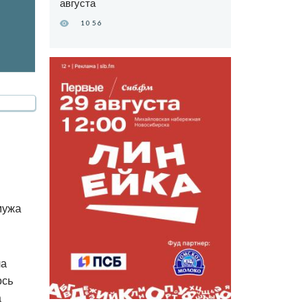
августа
1056
мужа
ла
ось
а