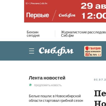
Бензин
Журналистские расследов
сегодня
Сиб.фм
82.76%
-1.2
Лента новостей
01.07.
предложить новость
Пе
Белые пошли: в Новосибирской
области стартовал грибной сезон
Но