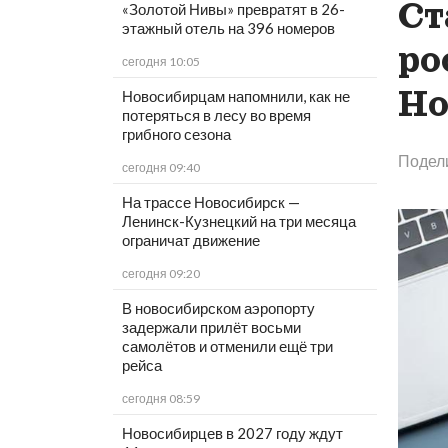
Ст
«Золотой Нивы» превратят в 26-
этажный отель на 396 номеров
ро
сегодня 10:05
Но
Новосибирцам напомнили, как не
потеряться в лесу во время
грибного сезона
Подел
сегодня 09:40
На трассе Новосибирск —
Ленинск-Кузнецкий на три месяца
ограничат движение
сегодня 09:20
В новосибирском аэропорту
задержали прилёт восьми
самолётов и отменили ещё три
рейса
сегодня 08:59
Новосибирцев в 2027 году ждут