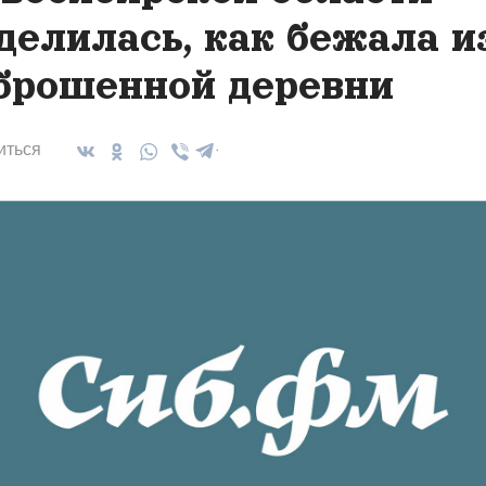
делилась, как бежала и
брошенной деревни
иться