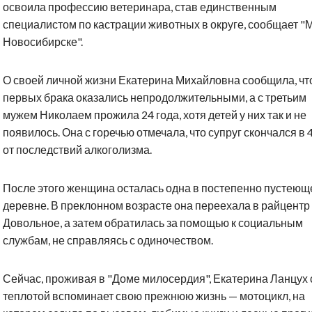
освоила профессию ветеринара, став единственным
специалистом по кастрации животных в округе, сообщает "
Новосибирске".
О своей личной жизни Екатерина Михайловна сообщила, чт
первых брака оказались непродолжительными, а с третьим
мужем Николаем прожила 24 года, хотя детей у них так и не
появилось. Она с горечью отмечала, что супруг скончался в 
от последствий алкоголизма.
После этого женщина осталась одна в постепенно пустеющ
деревне. В преклонном возрасте она переехала в райцентр
Довольное, а затем обратилась за помощью к социальным
службам, не справляясь с одиночеством.
Сейчас, проживая в "Доме милосердия", Екатерина Ланцух 
теплотой вспоминает свою прежнюю жизнь — мотоцикл, на