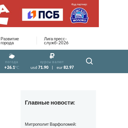
Развитие
Лига пресс-
города
служб-2026
погода
курсы валют
+26.1
°C
usd
71.90
|
eur
82.97
Главные новости:
Митрополит Варфоломей: