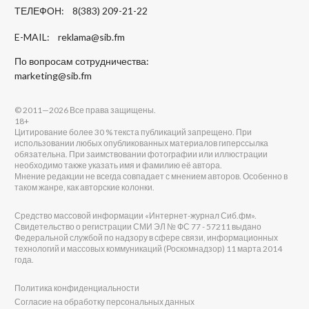
ТЕЛЕФОН: 8(383) 209-21-22
E-MAIL:
reklama@sib.fm
По вопросам сотрудничества:
marketing@sib.fm
© 2011—2026 Все права защищены.
18+
Цитирование более 30 % текста публикаций запрещено. При
использовании любых опубликованных материалов гиперссылка
обязательна. При заимствовании фотографии или иллюстрации
необходимо также указать имя и фамилию её автора.
Мнение редакции не всегда совпадает с мнением авторов. Особенно в
таком жанре, как авторские колонки.
Средство массовой информации «Интернет-журнал Сиб.фм».
Свидетельство о регистрации СМИ ЭЛ № ФС 77 - 57211 выдано
Федеральной службой по надзору в сфере связи, информационных
технологий и массовых коммуникаций (Роскомнадзор) 11 марта 2014
года.
Политика конфиденциальности
Согласие на обработку персональных данных