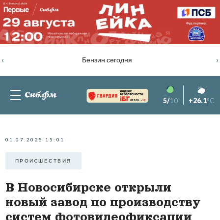
‹
›
Бензин сегодня
5/
10
+26.1
°C
82.76%
-1.2
01.07.2025 15:01
ПРОИCШЕСТВИЯ
В Новосибирске открыли
новый завод по производству
систем фотовидеофиксации