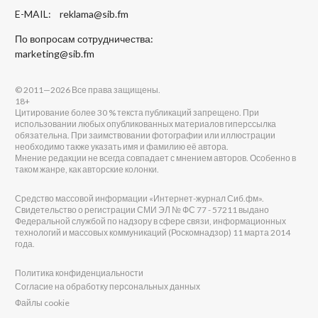
E-MAIL:
reklama@sib.fm
По вопросам сотрудничества:
marketing@sib.fm
© 2011—2026 Все права защищены.
18+
Цитирование более 30 % текста публикаций запрещено. При
использовании любых опубликованных материалов гиперссылка
обязательна. При заимствовании фотографии или иллюстрации
необходимо также указать имя и фамилию её автора.
Мнение редакции не всегда совпадает с мнением авторов. Особенно в
таком жанре, как авторские колонки.
Средство массовой информации «Интернет-журнал Сиб.фм».
Свидетельство о регистрации СМИ ЭЛ № ФС 77 - 57211 выдано
Федеральной службой по надзору в сфере связи, информационных
технологий и массовых коммуникаций (Роскомнадзор) 11 марта 2014
года.
Политика конфиденциальности
Согласие на обработку персональных данных
Файлы cookie