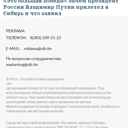
«Это большая победа»: зачем президент
России Владимир Путин прилетел в
Сибирь и что заявил
РЕКЛАМА
ТЕЛЕФОН: 8(383) 209-21-22
E-MAIL:
reklama@sib.fm
По вопросам сотрудничества:
marketing@sib.fm
© 2011—2026 Все права защищены.
18+
Цитирование более 30 % текста публикаций запрещено. При
использовании любых опубликованных материалов гиперссылка
обязательна. При заимствовании фотографии или иллюстрации
необходимо также указать имя и фамилию её автора.
Мнение редакции не всегда совпадает с мнением авторов. Особенно в
таком жанре, как авторские колонки.
Средство массовой информации «Интернет-журнал Сиб.фм».
Свидетельство о регистрации СМИ ЭЛ № ФС 77 - 57211 выдано