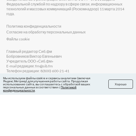
Федеральной службой по надзору в сфере связи, информационных
технологий и массовых коммуникаций (Роскомнадзор) 11 марта 2014
года.
Политика конфиденциальности
Согласие на обработку персональных данных
Файлы cookie
Главный редактор Сиб.фм
Бобровников Виктор Евгеньевич
Учредитель ООО «Сиб.фм»
E-mail редакции: fm@sib.fm
Телефон редакции: 8(800) 600-21-41
Мы используем файлы cookie и сервисы аналитики (включая
Яндекс.Метрику) для улучшения работы сайта. Продолжая
использование сайта, вы соглашаетесь с обработкой ваших
Хорошо
персональных данных в соответствии с
Политикой
Сайт разработан и поддерживается Технодзен
конфиденциальности
.
в Яндекс.Дзен