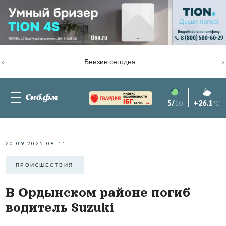
‹
›
Бензин сегодня
5/
10
+26.1
°C
82.76%
-1.2
20.09.2025 08:11
ПРОИCШЕСТВИЯ
В Ордынском районе погиб
водитель Suzuki