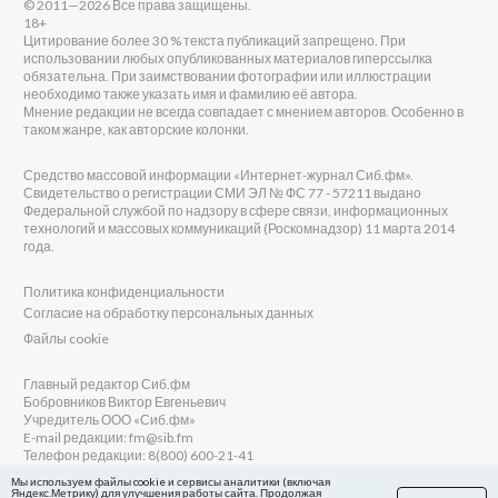
© 2011—2026 Все права защищены.
18+
Цитирование более 30 % текста публикаций запрещено. При
использовании любых опубликованных материалов гиперссылка
обязательна. При заимствовании фотографии или иллюстрации
необходимо также указать имя и фамилию её автора.
Мнение редакции не всегда совпадает с мнением авторов. Особенно в
таком жанре, как авторские колонки.
Средство массовой информации «Интернет-журнал Сиб.фм».
Свидетельство о регистрации СМИ ЭЛ № ФС 77 - 57211 выдано
Федеральной службой по надзору в сфере связи, информационных
технологий и массовых коммуникаций (Роскомнадзор) 11 марта 2014
года.
Политика конфиденциальности
Согласие на обработку персональных данных
Файлы cookie
Главный редактор Сиб.фм
Бобровников Виктор Евгеньевич
Учредитель ООО «Сиб.фм»
E-mail редакции: fm@sib.fm
Телефон редакции: 8(800) 600-21-41
Мы используем файлы cookie и сервисы аналитики (включая
Яндекс.Метрику) для улучшения работы сайта. Продолжая