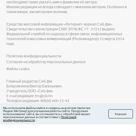
необходимо также указать имя и фамилию её автора.
Мнение редакции не всегда совпадает с мнением авторов. Особенно в
таком жанре, как авторские колонки.
Средство массовой информации «Интернет-журнал Сиб.фм».
Свидетельство о регистрации СМИ ЭЛ № ФС 77 - 57211 выдано
Федеральной службой по надзору в сфере связи, информационных
технологий и массовых коммуникаций (Роскомнадзор) 11 марта 2014
года.
Политика конфиденциальности
Согласие на обработку персональных данных
Файлы cookie
Главный редактор Сиб.фм
Бобровников Виктор Евгеньевич
Учредитель ООО «Сиб.фм»
E-mail редакции: fm@sib.fm
Телефон редакции: 8(800) 600-21-41
Мы используем файлы cookie и сервисы аналитики (включая
Яндекс.Метрику) для улучшения работы сайта. Продолжая
использование сайта, вы соглашаетесь с обработкой ваших
Хорошо
персональных данных в соответствии с
Политикой
Сайт разработан и поддерживается Технодзен
конфиденциальности
.