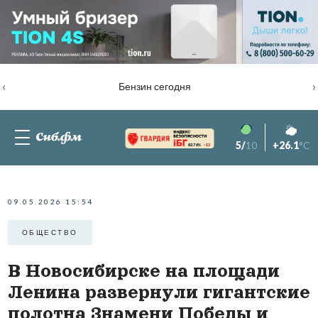
‹
›
Бензин сегодня
5/
10
+26.1
°C
82.76%
-1.2
09.05.2026 15:54
ОБЩЕСТВО
В Новосибирске на площади
Ленина развернули гигантские
полотна Знамени Победы и