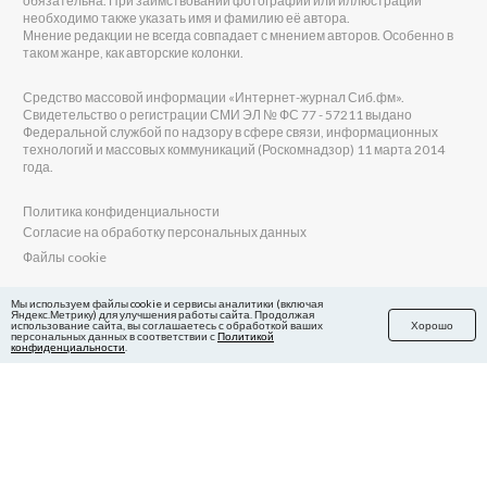
обязательна. При заимствовании фотографии или иллюстрации
необходимо также указать имя и фамилию её автора.
Мнение редакции не всегда совпадает с мнением авторов. Особенно в
таком жанре, как авторские колонки.
Средство массовой информации «Интернет-журнал Сиб.фм».
Свидетельство о регистрации СМИ ЭЛ № ФС 77 - 57211 выдано
Федеральной службой по надзору в сфере связи, информационных
технологий и массовых коммуникаций (Роскомнадзор) 11 марта 2014
года.
Политика конфиденциальности
Согласие на обработку персональных данных
Файлы cookie
Главный редактор Сиб.фм
Мы используем файлы cookie и сервисы аналитики (включая
Яндекс.Метрику) для улучшения работы сайта. Продолжая
Бобровников Виктор Евгеньевич
использование сайта, вы соглашаетесь с обработкой ваших
Хорошо
Учредитель ООО «Сиб.фм»
персональных данных в соответствии с
Политикой
конфиденциальности
.
E-mail редакции: fm@sib.fm
Телефон редакции: 8(800) 600-21-41
Сайт разработан и поддерживается Технодзен