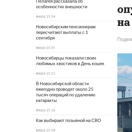
Пелагея рассказала об
оп
особенностях внешности
вчера 15:54
на
Новосибирским пенсионерам
пересчитают выплаты с 1
сентября
Подел
вчера 15:35
Новосибирцы показали своих
любимых хвостиков в День кошек
вчера 15:21
В Новосибирской области
ежегодно проводят около 25
тысяч операций по удалению
катаракты
вчера 15:16
Как выбирают позывной на СВО
вчера 15:04