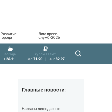
Развитие
Лига пресс-
города
служб-2026
погода
курсы валют
+26.1
°C
usd
71.90
|
eur
82.97
Главные новости:
Названы легендарные