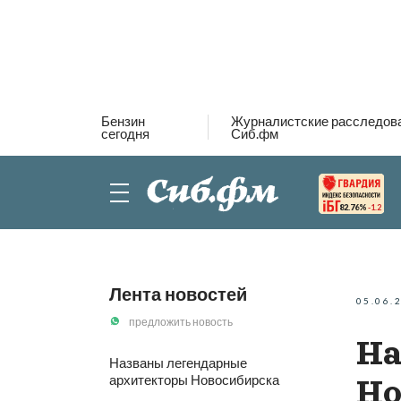
Бензин
Журналистские расследов
сегодня
Сиб.фм
82.76%
-1.2
Лента новостей
05.06.
предложить новость
На
Названы легендарные
архитекторы Новосибирска
Но