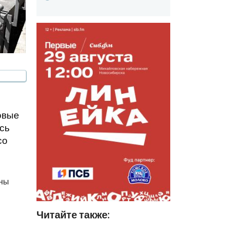
овые
сь
со
жны
Читайте также: