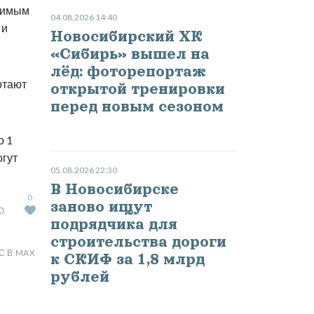
одимым
04.08.2026 14:40
 и
Новосибирский ХК
«Сибирь» вышел на
лёд: фоторепортаж
отают
открытой тренировки
перед новым сезоном
о 1
огут
05.08.2026 22:30
В Новосибирске
0
заново ищут
Ю
подрядчика для
строительства дороги
С В MAX
к СКИФ за 1,8 млрд
рублей