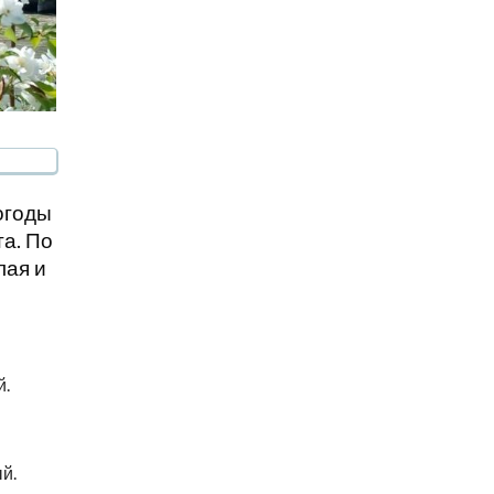
огоды
та. По
лая и
й.
й.