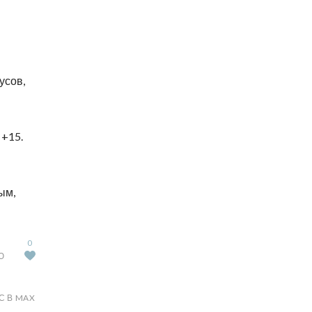
усов,
 +15.
ым,
0
Ю
С В MAX