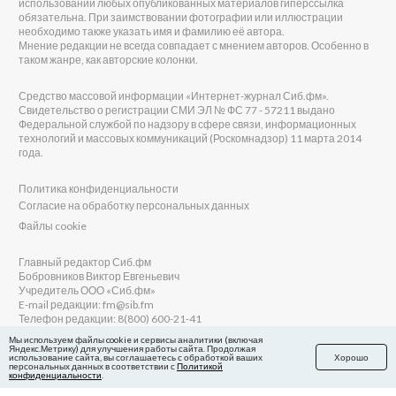
использовании любых опубликованных материалов гиперссылка
обязательна. При заимствовании фотографии или иллюстрации
необходимо также указать имя и фамилию её автора.
Мнение редакции не всегда совпадает с мнением авторов. Особенно в
таком жанре, как авторские колонки.
Средство массовой информации «Интернет-журнал Сиб.фм».
Свидетельство о регистрации СМИ ЭЛ № ФС 77 - 57211 выдано
Федеральной службой по надзору в сфере связи, информационных
технологий и массовых коммуникаций (Роскомнадзор) 11 марта 2014
года.
Политика конфиденциальности
Согласие на обработку персональных данных
Файлы cookie
Главный редактор Сиб.фм
Бобровников Виктор Евгеньевич
Учредитель ООО «Сиб.фм»
E-mail редакции: fm@sib.fm
Телефон редакции: 8(800) 600-21-41
Мы используем файлы cookie и сервисы аналитики (включая
Яндекс.Метрику) для улучшения работы сайта. Продолжая
использование сайта, вы соглашаетесь с обработкой ваших
Хорошо
персональных данных в соответствии с
Политикой
Сайт разработан и поддерживается Технодзен
конфиденциальности
.