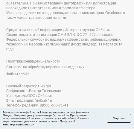
обязательна. При заимствовании фотографии или иллюстрации
необходимо также указать имя и фамилию её автора.
Мнение редакции не всегда совпадает с мнением авторов. Особенно в
таком жанре, как авторские колонки.
Средство массовой информации «Интернет-журнал Сиб.фм».
Свидетельство о регистрации СМИ ЭЛ № ФС 77 - 57211 выдано
Федеральной службой по надзору в сфере связи, информационных
технологий и массовых коммуникаций (Роскомнадзор) 11 марта 2014
года.
Политика конфиденциальности
Согласие на обработку персональных данных
Файлы cookie
Главный редактор Сиб.фм
Бобровников Виктор Евгеньевич
Учредитель ООО «Сиб.фм»
E-mail редакции: fm@sib.fm
Телефон редакции: 8(800) 600-21-41
Мы используем файлы cookie и сервисы аналитики (включая
Яндекс.Метрику) для улучшения работы сайта. Продолжая
использование сайта, вы соглашаетесь с обработкой ваших
Хорошо
персональных данных в соответствии с
Политикой
Сайт разработан и поддерживается Технодзен
конфиденциальности
.