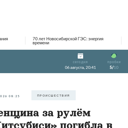
ания
70 лет Новосибирской ГЭС: энергия
времени
сегодня
пробки
06 августа, 20:41
5/
10
ПРОИCШЕСТВИЯ
2026 08:25
нщина за рулём
итсубиси» погибла в