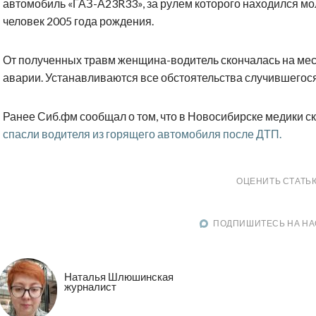
автомобиль «ГАЗ-А23R33», за рулем которого находился м
человек 2005 года рождения.
От полученных травм женщина-водитель скончалась на ме
аварии. Устанавливаются все обстоятельства случившегося
Ранее Сиб.фм сообщал о том, что в Новосибирске медики с
спасли водителя из горящего автомобиля после ДТП.
ОЦЕНИТЬ СТАТЬ
ПОДПИШИТЕСЬ НА НА
Наталья Шлюшинская
журналист