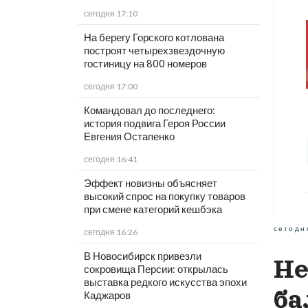
сегодня 17:10
На берегу Горского котлована
построят четырехзвездочную
гостиницу на 800 номеров
сегодня 17:00
Командовал до последнего:
история подвига Героя России
Евгения Остапенко
сегодня 16:41
Эффект новизны объясняет
высокий спрос на покупку товаров
при смене категорий кешбэка
сегодн
сегодня 16:26
В Новосибирск привезли
Не
сокровища Персии: открылась
выставка редкого искусства эпохи
ба
Каджаров