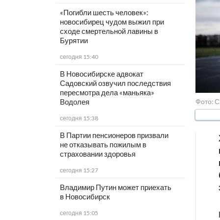
«Погибли шесть человек»:
новосибирец чудом выжил при
сходе смертельной лавины в
Бурятии
сегодня 15:40
В Новосибирске адвокат
Садовский озвучил последствия
пересмотра дела «маньяка»
Фото: С
Водолея
сегодня 15:38
В Партии пенсионеров призвали
не отказывать пожилым в
страховании здоровья
сегодня 15:27
Владимир Путин может приехать
в Новосибирск
сегодня 15:05