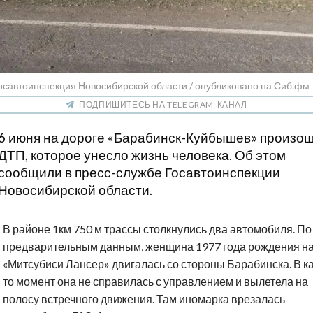
осавтоинспекция Новосибирской области / опубликовано на Сиб.фм
ПОДПИШИТЕСЬ НА TELEGRAM-КАНАЛ
6 июня на дороге «Барабинск-Куйбышев» произо
ДТП, которое унесло жизнь человека. Об этом
сообщили в пресс-службе Госавтоинспекции
Новосибирской области.
В районе 1км 750 м трассы столкнулись два автомобиля. По
предварительным данным, женщина 1977 года рождения н
«Митсубиси Лансер» двигалась со стороны Барабинска. В к
то момент она не справилась с управлением и вылетела на
полосу встречного движения. Там иномарка врезалась