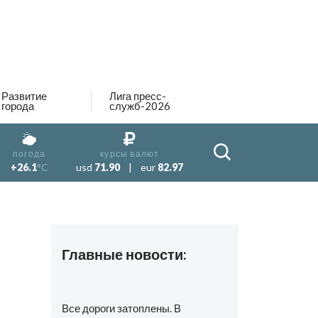
Развитие
Лига пресс-
города
служб-2026
погода
курсы валют
+26.1
°C
usd
71.90
|
eur
82.97
Главные новости:
Все дороги затоплены. В