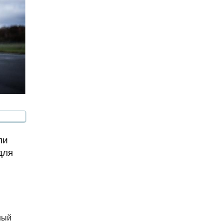
ли
для
ный