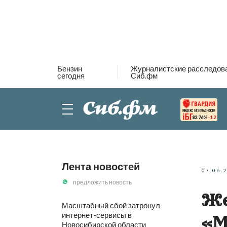
Бензин
Журналистские расследов
сегодня
Сиб.фм
82.76%
-1.2
Лента новостей
07.06.
предложить новость
Же
Масштабный сбой затронул
интернет-сервисы в
«М
Новосибирской области