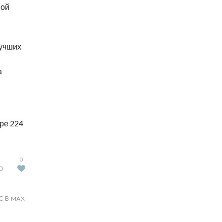
ной
лучших
а
ре 224
0
Ю
С В MAX