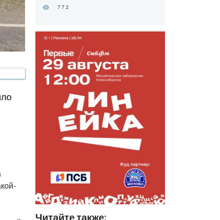
772
шло
а
акой-
Читайте также: