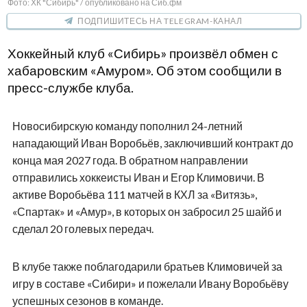
Фото: ХК "Сибирь" / опубликовано на Сиб.фм
ПОДПИШИТЕСЬ НА TELEGRAM-КАНАЛ
Хоккейный клуб «Сибирь» произвёл обмен с
хабаровским «Амуром». Об этом сообщили в
пресс-службе клуба.
Новосибирскую команду пополнил 24-летний
нападающий Иван Воробьёв, заключивший контракт до
конца мая 2027 года. В обратном направлении
отправились хоккеисты Иван и Егор Климовичи. В
активе Воробьёва 111 матчей в КХЛ за «Витязь»,
«Спартак» и «Амур», в которых он забросил 25 шайб и
сделал 20 голевых передач.
В клубе также поблагодарили братьев Климовичей за
игру в составе «Сибири» и пожелали Ивану Воробьёву
успешных сезонов в команде.