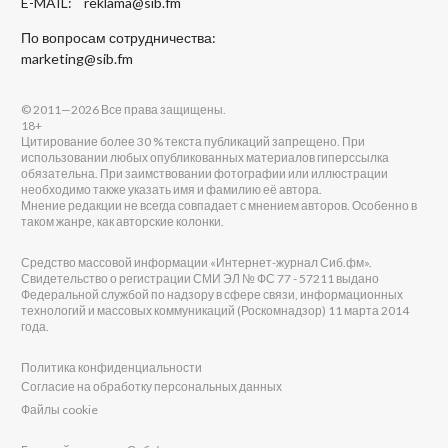
E-MAIL:
reklama@sib.fm
По вопросам сотрудничества:
marketing@sib.fm
© 2011—2026 Все права защищены.
18+
Цитирование более 30 % текста публикаций запрещено. При
использовании любых опубликованных материалов гиперссылка
обязательна. При заимствовании фотографии или иллюстрации
необходимо также указать имя и фамилию её автора.
Мнение редакции не всегда совпадает с мнением авторов. Особенно в
таком жанре, как авторские колонки.
Средство массовой информации «Интернет-журнал Сиб.фм».
Свидетельство о регистрации СМИ ЭЛ № ФС 77 - 57211 выдано
Федеральной службой по надзору в сфере связи, информационных
технологий и массовых коммуникаций (Роскомнадзор) 11 марта 2014
года.
Политика конфиденциальности
Согласие на обработку персональных данных
Файлы cookie