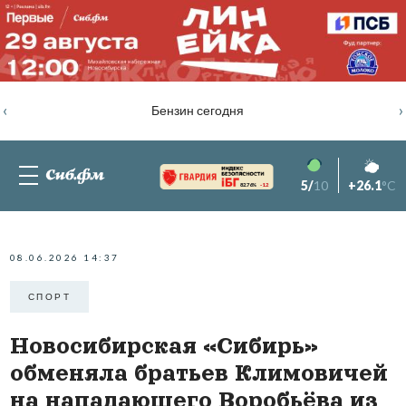
‹
›
Бензин сегодня
5/
10
+26.1
°C
82.76%
-1.2
08.06.2026 14:37
СПОРТ
Новосибирская «Сибирь»
обменяла братьев Климовичей
на нападающего Воробьёва из