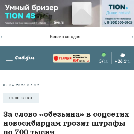
‹
›
Бензин сегодня
5/
10
+26.1
°C
82.76%
-1.2
08.06.2026 07:39
ОБЩЕСТВО
За слово «обезьяна» в соцсетях
новосибирцам грозят штрафы
до 700 тысяч