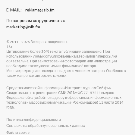
E-MAIL:
reklama@sib.fm
По вопросам сотрудничества:
marketing@sib.fm
© 2011—2026 Все права защищены.
18+
Цитирование более 30 % текста публикаций запрещено. При
использовании любых опубликованных материалов гиперссылка
обязательна. При заимствовании фотографии или иллюстрации
необходимо также указать имя и фамилию её автора.
Мнение редакции не всегда совпадает с мнением авторов. Особенно в
таком жанре, как авторские колонки.
Средство массовой информации «Интернет-журнал Сиб.фм».
Свидетельство о регистрации СМИ ЭЛ № ФС 77 - 57211 выдано
Федеральной службой по надзору в сфере связи, информационных
технологий и массовых коммуникаций (Роскомнадзор) 11 марта 2014
года.
Политика конфиденциальности
Согласие на обработку персональных данных
Файлы cookie