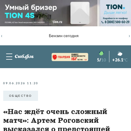
‹
›
Бензин сегодня
5/
10
+26.1
°C
82.76%
-1.2
09.06.2026 11:20
ОБЩЕСТВО
«Нас ждёт очень сложный
матч»: Артем Роговский
высказался о предстоящей