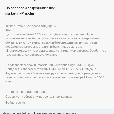
По вопросам сотрудничества:
marketing@sib.fm
© 2011—2026 Все права защищены.
18+
Цитирование более 30 % текста публикаций запрещено. При
использовании любых опубликованных материалов гиперссылка
обязательна. При заимствовании фотографии или иллюстрации
необходимо также указать имя и фамилию её автора.
Мнение редакции не всегда совпадает с мнением авторов. Особенно в
таком жанре, как авторские колонки.
Средство массовой информации «Интернет-журнал Сиб.фм».
Свидетельство о регистрации СМИ ЭЛ № ФС 77 - 57211 выдано
Федеральной службой по надзору в сфере связи, информационных
технологий и массовых коммуникаций (Роскомнадзор) 11 марта 2014
года.
Политика конфиденциальности
Согласие на обработку персональных данных
Файлы cookie
Главный редактор Сиб.фм
Мы используем файлы cookie и сервисы аналитики (включая