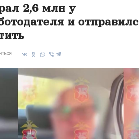
рал 2,6 млн у
ботодателя и отправил
тить
иться