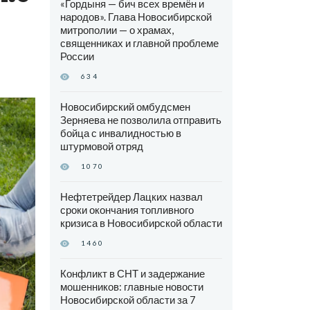
«Гордыня — бич всех времён и
народов». Глава Новосибирской
митрополии — о храмах,
священниках и главной проблеме
России
634
Новосибирский омбудсмен
Зерняева не позволила отправить
бойца с инвалидностью в
штурмовой отряд
1070
Нефтетрейдер Лацких назвал
сроки окончания топливного
кризиса в Новосибирской области
1460
Конфликт в СНТ и задержание
мошенников: главные новости
Новосибирской области за 7