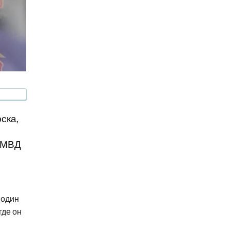
ска,
е МВД
 один
где он