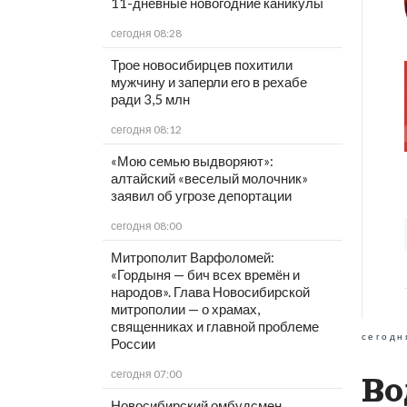
11-дневные новогодние каникулы
сегодня 08:28
Трое новосибирцев похитили
мужчину и заперли его в рехабе
ради 3,5 млн
сегодня 08:12
«Мою семью выдворяют»:
алтайский «веселый молочник»
заявил об угрозе депортации
сегодня 08:00
Митрополит Варфоломей:
«Гордыня — бич всех времён и
народов». Глава Новосибирской
митрополии — о храмах,
священниках и главной проблеме
сегодн
России
сегодня 07:00
Во
Новосибирский омбудсмен