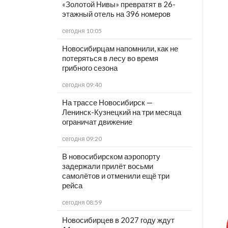
«Золотой Нивы» превратят в 26-
этажный отель на 396 номеров
сегодня 10:05
Новосибирцам напомнили, как не
потеряться в лесу во время
грибного сезона
сегодня 09:40
На трассе Новосибирск —
Ленинск-Кузнецкий на три месяца
ограничат движение
сегодня 09:20
В новосибирском аэропорту
задержали прилёт восьми
самолётов и отменили ещё три
рейса
сегодня 08:59
Новосибирцев в 2027 году ждут