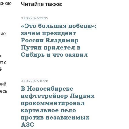
рхнюю
Читайте также:
03.08.2026 22:35
«Это большая победа»:
зачем президент
ние
России Владимир
Путин прилетел в
Сибирь и что заявил
ь
т с
ий
03.08.2026 10:28
кий
В Новосибирске
десь
нефтетрейдер Лацких
прокомментировал
картельное дело
против независимых
АЗС