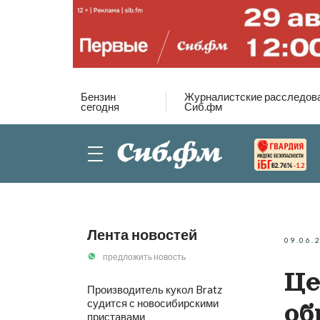
Бензин
Журналистские расследов
сегодня
Сиб.фм
82.76%
-1.2
Лента новостей
09.06.
предложить новость
Це
Производитель кукол Bratz
судится с новосибирскими
об
приставами