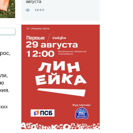
августа
1003
рос,
ли,
ую
ния.
ских