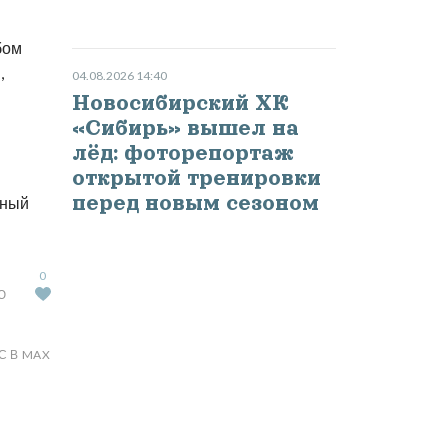
бом
,
04.08.2026 14:40
Новосибирский ХК
«Сибирь» вышел на
лёд: фоторепортаж
открытой тренировки
перед новым сезоном
бный
0
Ю
С В MAX