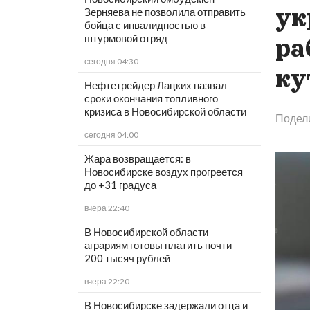
ук
Зерняева не позволила отправить
бойца с инвалидностью в
штурмовой отряд
ра
сегодня 04:30
ку
Нефтетрейдер Лацких назвал
сроки окончания топливного
кризиса в Новосибирской области
Подел
сегодня 04:00
Жара возвращается: в
Новосибирске воздух прогреется
до +31 градуса
вчера 22:40
В Новосибирской области
аграриям готовы платить почти
200 тысяч рублей
вчера 22:20
В Новосибирске задержали отца и