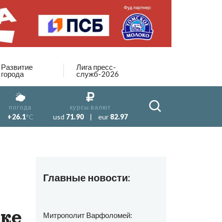
Развитие
Лига пресс-
города
служб-2026
погода
курсы валют
+26.1
°C
usd
71.90
|
eur
82.97
Главные новости:
ске
Митрополит Варфоломей: