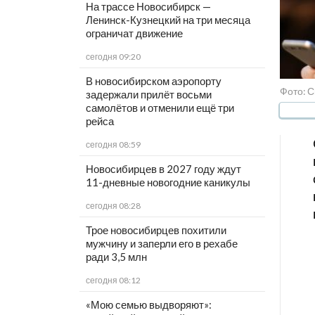
На трассе Новосибирск —
Ленинск-Кузнецкий на три месяца
ограничат движение
сегодня 09:20
В новосибирском аэропорту
Фото: С
задержали прилёт восьми
самолётов и отменили ещё три
рейса
сегодня 08:59
Новосибирцев в 2027 году ждут
11-дневные новогодние каникулы
сегодня 08:28
Трое новосибирцев похитили
мужчину и заперли его в рехабе
ради 3,5 млн
сегодня 08:12
«Мою семью выдворяют»: