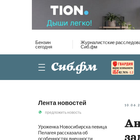
Бензин
Журналистские расследов
сегодня
Сиб.фм
82.76%
-1.2
Лента новостей
10.06.
предложить новость
Ан
Уроженка Новосибирска певица
Пелагея рассказала об
за
особенностях внешности