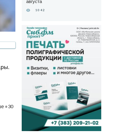
августа
1042
ары.
ше +30