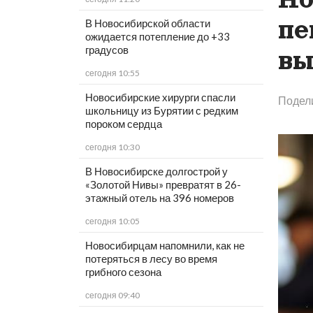
пе
В Новосибирской области
ожидается потепление до +33
градусов
вы
сегодня 10:55
Новосибирские хирурги спасли
Подел
школьницу из Бурятии с редким
пороком сердца
сегодня 10:30
В Новосибирске долгострой у
«Золотой Нивы» превратят в 26-
этажный отель на 396 номеров
сегодня 10:05
Новосибирцам напомнили, как не
потеряться в лесу во время
грибного сезона
сегодня 09:40