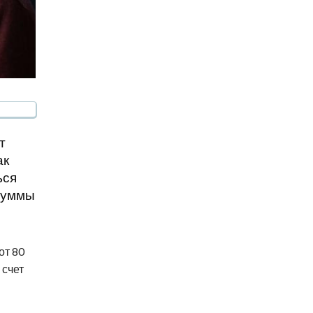
т
ак
ься
 суммы
от 80
 счет