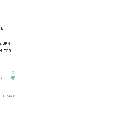
 в
бавки
ентов
0
Ю
С В MAX