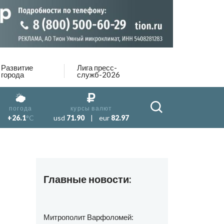
Развитие
Лига пресс-
города
служб-2026
погода
курсы валют
+26.1
°C
usd
71.90
|
eur
82.97
Главные новости:
Митрополит Варфоломей: