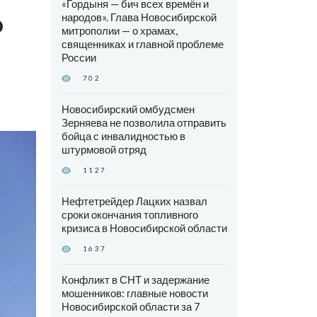
«Гордыня — бич всех времён и
о
народов». Глава Новосибирской
митрополии — о храмах,
священниках и главной проблеме
России
702
Новосибирский омбудсмен
Зерняева не позволила отправить
бойца с инвалидностью в
штурмовой отряд
1127
Нефтетрейдер Лацких назвал
сроки окончания топливного
кризиса в Новосибирской области
1637
Конфликт в СНТ и задержание
мошенников: главные новости
Новосибирской области за 7