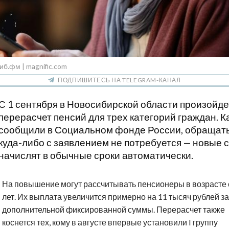
иб.фм | magnific.com
ПОДПИШИТЕСЬ НА TELEGRAM-КАНАЛ
С 1 сентября в Новосибирской области произойде
перерасчет пенсий для трех категорий граждан. К
сообщили в Социальном фонде России, обращат
куда-либо с заявлением не потребуется — новые
начислят в обычные сроки автоматически.
На повышение могут рассчитывать пенсионеры в возрасте 
лет. Их выплата увеличится примерно на 11 тысяч рублей за
дополнительной фиксированной суммы. Перерасчет также
коснется тех, кому в августе впервые установили I группу