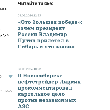
Читайте также:
ласс
03.08.2026 22:35
«Это большая победа»:
зачем президент
.
России Владимир
сухую
Путин прилетел в
Сибирь и что заявил
03.08.2026 10:28
2
В Новосибирске
Ю
нефтетрейдер Лацких
прокомментировал
С В MAX
картельное дело
против независимых
АЗС