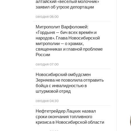
алтайский «веселый молочник»
заявил об угрозе депортации
сегодня 08:00
Митрополит Варфоломей:
«Гордыня — бич всех времён и
народов». Глава Новосибирской
митрополии — о храмах,
священниках и главной проблеме
России
сегодня 07:00
Новосибирский омбудсмен
Зерняева не позволила отправить
бойца с инвалидностью в
штурмовой отряд
сегодня 04:30
Нефтетрейдер Лацких назвал
сроки окончания топливного
кризиса в Новосибирской области