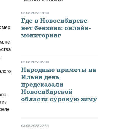
02.08.2026 14:30
Где в Новосибирске
х мер
нет бензина: онлайн-
мониторинг
м, не
ьства
,
02.08.2026 05:00
Народные приметы на
алого
Ильин день
предсказали
Новосибирской
апа.
области суровую зиму
 из
реле
03.08.2026 22:35