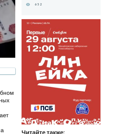
652
абном
жных
ает
на
Читайте также: