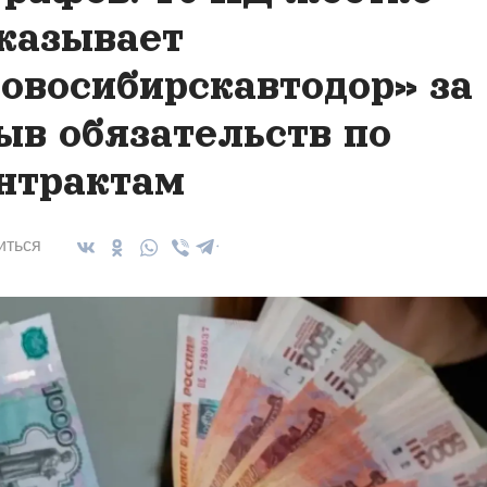
казывает
овосибирскавтодор» за
ыв обязательств по
нтрактам
иться