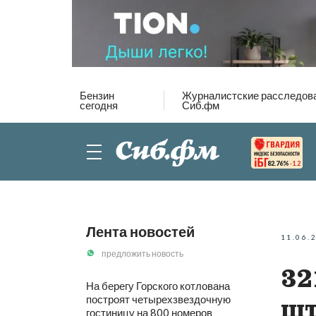
Бензин
Журналистские расследов
сегодня
Сиб.фм
82.76%
-1.2
Лента новостей
11.06.
предложить новость
32
На берегу Горского котлована
построят четырехзвездочную
шт
гостиницу на 800 номеров