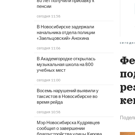
80 лет получили прибавку к
пенсии
сегодня 11:58
В Новосибирске задержали
начальника отдела полиции
«Заельцовский» Анохина
сегодн
сегодня 11:06
Фе
В Академгородке открылась
музыкальная школа на 800
учебных мест
по
сегодня 11:00
ре
Восемь нарушений выявили у
таксистов в Новосибирске во
ке
время рейда
сегодня 10:58
Подел
Мэр Новосибирска Кудрявцев
сообщил о завершении
благоустройства улицы Кирова