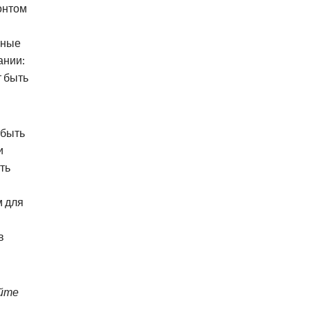
онтом
нные
ании:
 быть
 быть
и
ть
м для
в
айте