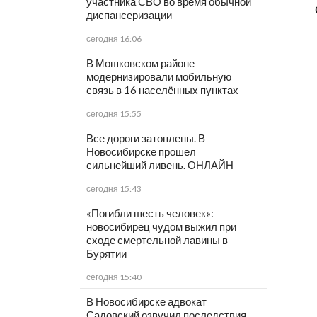
участника СВО во время обычной
диспансеризации
сегодня 16:06
В Мошковском районе
модернизировали мобильную
связь в 16 населённых пунктах
сегодня 15:55
Все дороги затоплены. В
Новосибирске прошел
сильнейший ливень. ОНЛАЙН
сегодня 15:43
«Погибли шесть человек»:
новосибирец чудом выжил при
сходе смертельной лавины в
Бурятии
сегодня 15:40
В Новосибирске адвокат
Садовский озвучил последствия