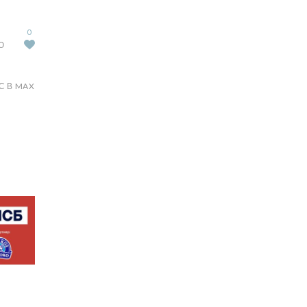
0
Ю
С В MAX