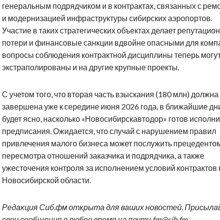
генеральным подрядчиком и в контрактах, связанных с рем
и модернизацией инфраструктуры сибирских аэропортов.
Участие в таких стратегических объектах делает репутацио
потери и финансовые санкции вдвойне опасными для комп
вопросы соблюдения контрактной дисциплины теперь могут
экстраполированы и на другие крупные проекты.
С учетом того, что вторая часть взыскания (180 млн) должна
завершена уже к середине июня 2026 года, в ближайшие дн
будет ясно, насколько «Новосибирскавтодор» готов исполни
предписания. Ожидается, что случай с нарушением правил
привлечения малого бизнеса может послужить прецеденто
пересмотра отношений заказчика и подрядчика, а также
ужесточения контроля за исполнением условий контрактов 
Новосибирской области.
Редакция Сиб.фм открыта для ваших новостей. Присыл
свои сообщения в любое время на почту fm@sib.fm