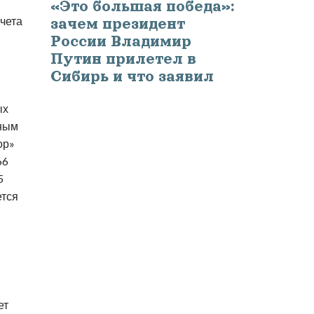
«Это большая победа»:
счета
зачем президент
России Владимир
Путин прилетел в
Сибирь и что заявил
ых
нным
ор»
66
5
ется
ет