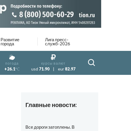
Развитие
Лига пресс-
города
служб-2026
погода
курсы валют
+26.1
°C
usd
71.90
|
eur
82.97
Главные новости:
Все дороги затоплены. В