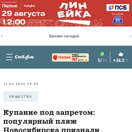
‹
›
Бензин сегодня
5/
10
+26.1
°C
82.76%
-1.2
11.06.2026 19:00
ОБЩЕСТВО
Купание под запретом:
популярный пляж
Новосибирска признали