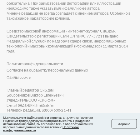
обязательна. При заимствовании фотографии или иллюстрации
необходимо также указать имя и фамилию её автора.
Мнение редакции не всегда совпадает с мнением авторов. Особенно в
таком жанре, как авторские колонки.
Средство массовой информации «Интернет-журнал Сиб.фм».
Свидетельство о регистрации СМИ ЭЛ № ФС 77 - 57211 выдано
Федеральной службой по надзору в сфере связи, информационных
технологий и массовых коммуникаций (Роскомнадзор) 11 марта 2014
года.
Политика конфиденциальности
Согласие на обработку персональных данных
Файлы cookie
Главный редактор Сиб.фм
Бобровников Виктор Евгеньевич
Учредитель ООО «Сиб.фм»
E-mail редакции: fm@sib.fm
Телефон редакции: 8(800) 600-21-41
Мы используем файлы cookie и сервисы аналитики (включая
Яндекс.Метрику) для улучшения работы сайта. Продолжая
использование сайта, вы соглашаетесь с обработкой ваших
Хорошо
Сайт разработан и поддерживается Технодзен
персональных данных в соответствии с
Политикой
конфиденциальности
.