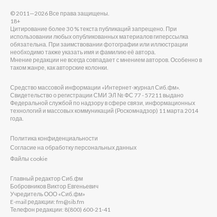
© 2011—2026 Все права защищены.
18+
Цитирование более 30 % текста публикаций запрещено. При
использовании любых опубликованных материалов гиперссылка
обязательна. При заимствовании фотографии или иллюстрации
необходимо также указать имя и фамилию её автора.
Мнение редакции не всегда совпадает с мнением авторов. Особенно в
таком жанре, как авторские колонки.
Средство массовой информации «Интернет-журнал Сиб.фм».
Свидетельство о регистрации СМИ ЭЛ № ФС 77 - 57211 выдано
Федеральной службой по надзору в сфере связи, информационных
технологий и массовых коммуникаций (Роскомнадзор) 11 марта 2014
года.
Политика конфиденциальности
Согласие на обработку персональных данных
Файлы cookie
Главный редактор Сиб.фм
Бобровников Виктор Евгеньевич
Учредитель ООО «Сиб.фм»
E-mail редакции: fm@sib.fm
Телефон редакции: 8(800) 600-21-41