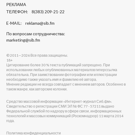
РЕКЛАМА
ТЕЛЕФОН: 8(383) 209-21-22
E-MAIL:
reklama@sib.fm
По вопросам сотрудничества:
marketing@sib.fm
© 2011—2026 Все права защищены.
18+
Цитирование более 30 % текста публикаций запрещено. При
использовании любых опубликованных материалов гиперссылка
обязательна. При заимствовании фотографии или иллюстрации
необходимо также указать имя и фамилию её автора.
Мнение редакции не всегда совпадает с мнением авторов. Особенно в
таком жанре, как авторские колонки.
Средство массовой информации «Интернет-журнал Сиб.фм».
Свидетельство о регистрации СМИ ЭЛ № ФС 77 - 57211 выдано
Федеральной службой по надзору в сфере связи, информационных
технологий и массовых коммуникаций (Роскомнадзор) 11 марта 2014
года.
Политика конфиденциальности