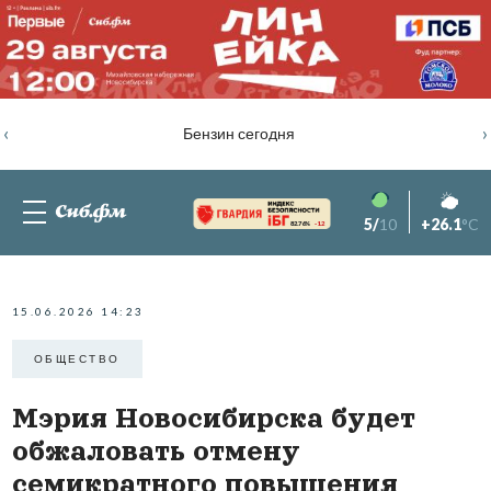
‹
›
Бензин сегодня
5/
10
+26.1
°C
82.76%
-1.2
15.06.2026 14:23
ОБЩЕСТВО
Мэрия Новосибирска будет
обжаловать отмену
семикратного повышения