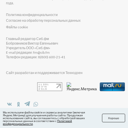
года.
Политика конфиденциальности
Согласие на обработку персональных данных
Файлы cookie
Главный редактор Сиб.фм
Бобровников Виктор Евгеньевич
Учредитель ООО «Сиб.фм»
E-mail редакции: fm@sib.fm
Телефон редакции: 8(800) 600-21-41
Сайт разработан и поддерживается Технодзен
в Яндекс.Дзен
Мы используем файлы cookie и сервисы аналитики (включая
Яндекс.Метрику) для улучшения работы сайта. Продолжая
использование сайта, вы соглашаетесь с обработкой ваших
Хорошо
персональных данных в соответствии с
Политикой
конфиденциальности
.