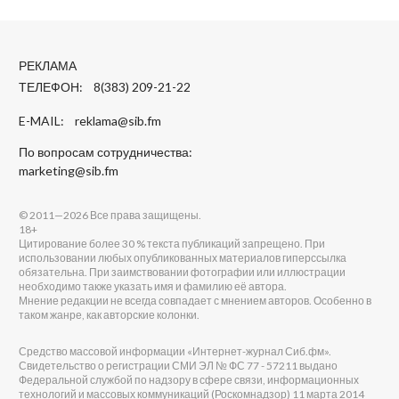
РЕКЛАМА
ТЕЛЕФОН: 8(383) 209-21-22
E-MAIL:
reklama@sib.fm
По вопросам сотрудничества:
marketing@sib.fm
© 2011—2026 Все права защищены.
18+
Цитирование более 30 % текста публикаций запрещено. При
использовании любых опубликованных материалов гиперссылка
обязательна. При заимствовании фотографии или иллюстрации
необходимо также указать имя и фамилию её автора.
Мнение редакции не всегда совпадает с мнением авторов. Особенно в
таком жанре, как авторские колонки.
Средство массовой информации «Интернет-журнал Сиб.фм».
Свидетельство о регистрации СМИ ЭЛ № ФС 77 - 57211 выдано
Федеральной службой по надзору в сфере связи, информационных
технологий и массовых коммуникаций (Роскомнадзор) 11 марта 2014