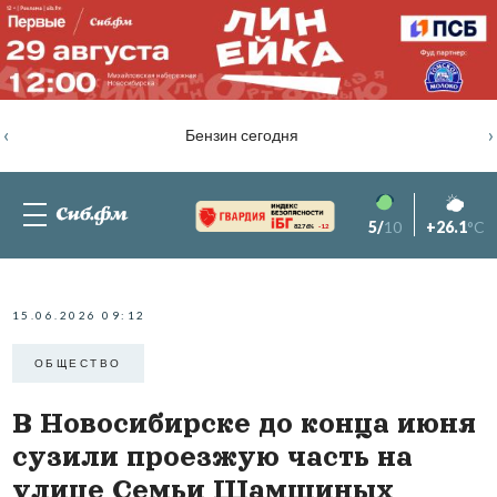
‹
›
Бензин сегодня
5/
10
+26.1
°C
82.76%
-1.2
15.06.2026 09:12
ОБЩЕСТВО
В Новосибирске до конца июня
сузили проезжую часть на
улице Семьи Шамшиных