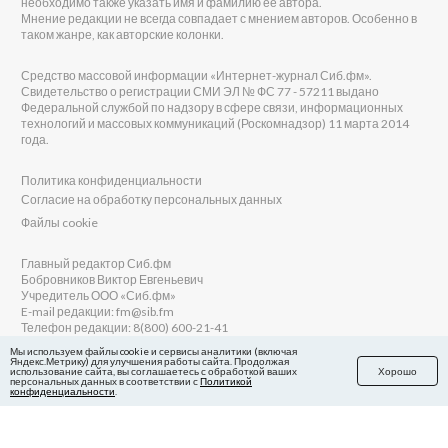
необходимо также указать имя и фамилию её автора.
Мнение редакции не всегда совпадает с мнением авторов. Особенно в
таком жанре, как авторские колонки.
Средство массовой информации «Интернет-журнал Сиб.фм».
Свидетельство о регистрации СМИ ЭЛ № ФС 77 - 57211 выдано
Федеральной службой по надзору в сфере связи, информационных
технологий и массовых коммуникаций (Роскомнадзор) 11 марта 2014
года.
Политика конфиденциальности
Согласие на обработку персональных данных
Файлы cookie
Главный редактор Сиб.фм
Бобровников Виктор Евгеньевич
Учредитель ООО «Сиб.фм»
E-mail редакции: fm@sib.fm
Телефон редакции: 8(800) 600-21-41
Мы используем файлы cookie и сервисы аналитики (включая
Яндекс.Метрику) для улучшения работы сайта. Продолжая
использование сайта, вы соглашаетесь с обработкой ваших
Хорошо
персональных данных в соответствии с
Политикой
Сайт разработан и поддерживается Технодзен
конфиденциальности
.