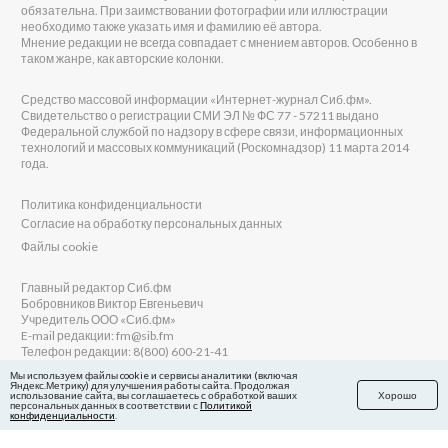
обязательна. При заимствовании фотографии или иллюстрации
необходимо также указать имя и фамилию её автора.
Мнение редакции не всегда совпадает с мнением авторов. Особенно в
таком жанре, как авторские колонки.
Средство массовой информации «Интернет-журнал Сиб.фм».
Свидетельство о регистрации СМИ ЭЛ № ФС 77 - 57211 выдано
Федеральной службой по надзору в сфере связи, информационных
технологий и массовых коммуникаций (Роскомнадзор) 11 марта 2014
года.
Политика конфиденциальности
Согласие на обработку персональных данных
Файлы cookie
Главный редактор Сиб.фм
Бобровников Виктор Евгеньевич
Учредитель ООО «Сиб.фм»
E-mail редакции: fm@sib.fm
Телефон редакции: 8(800) 600-21-41
Мы используем файлы cookie и сервисы аналитики (включая
Яндекс.Метрику) для улучшения работы сайта. Продолжая
использование сайта, вы соглашаетесь с обработкой ваших
Хорошо
персональных данных в соответствии с
Политикой
Сайт разработан и поддерживается Технодзен
конфиденциальности
.