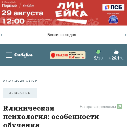
‹
›
Бензин сегодня
5/
10
+26.1
°C
82.76%
-1.2
09.07.2026 13:09
ОБЩЕСТВО
На правах рекламы
Клиническая
психология: особенности
обучения