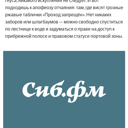
гнуса, никакого искупления не следует. И вот
подходишь к апофеозу отчаяния: там, где висят грозные
ржавые таблички «Проход запрещён». Нет никаких
заборов или шлагбаумов — можно свободно спуститься
по лестнице к воде и задуматься о праве на доступ к
прибрежной полосе и правовом статусе портовой зоны.