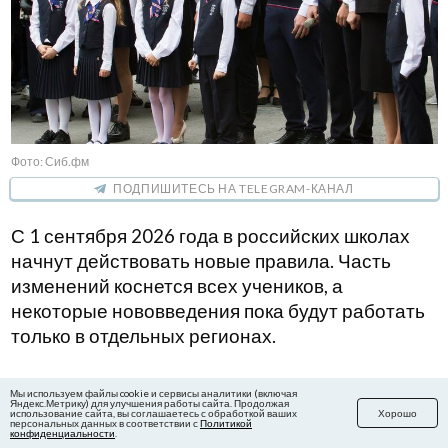
Фото: Сиб.фм
ПОДПИШИТЕСЬ НА TELEGRAM-КАНАЛ
С 1 сентября 2026 года в российских школах
начнут действовать новые правила. Часть
изменений коснется всех учеников, а
некоторые нововведения пока будут работать
только в отдельных регионах.
При этом самые серьезные изменения запланированы
Мы используем файлы cookie и сервисы аналитики (включая
Яндекс.Метрику) для улучшения работы сайта. Продолжая
использование сайта, вы соглашаетесь с обработкой ваших
Хорошо
на 2027 год. Тогда после введения нового федерального
персональных данных в соответствии с
Политикой
конфиденциальности
.
государственного образовательного стандарта среднего