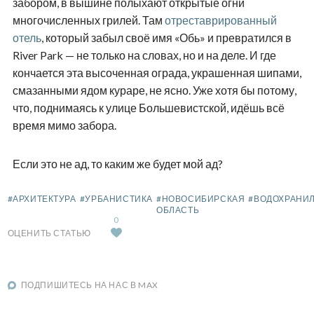
забором, в вышине полыхают открытые огни
многочисленных грилей. Там
отреставрированный
отель
, который забыл своё имя «Обь» и превратился в
River Park — не только на словах, но и на деле. И где
кончается эта высоченная ограда, украшенная шипами,
смазанными ядом кураре, не ясно. Уже хотя бы потому,
что, поднимаясь к улице Большевистской, идёшь всё
время мимо забора.
Если это не ад, то каким же будет мой ад?
#АРХИТЕКТУРА
#УРБАНИСТИКА
#НОВОСИБИРСКАЯ
#ВОДОХРАНИ
ОБЛАСТЬ
0
ОЦЕНИТЬ СТАТЬЮ
ПОДПИШИТЕСЬ НА НАС В MAX