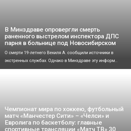
В Минздраве опровергли смерть
раненного выстрелом инспектора ДПС
парня в больнице под Новосибирском
О смерти 19-летнего Векиля А. сообщили источники в
экстренных службах. Однако в Минздраве эту информ...
Чемпионат мира по хоккею, футбольный
матч «Манчестер Сити» – «Челси» и
Евролига по баскетболу: главные
спортивные трансляции «Матч ТВ» 30