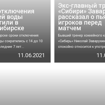
Экс-главный т
отключения
«Сибири» Зава
ей воды
рассказал о пь
тили в
игроков перед
ибирске
матчем
рске сроки отключения
Бывший тренер хоккейного 
ды сократились с 14 до 10
«Сибирь» Николай Заварухин
ледние 7 лет....
спокойно относится к употре
11.06.2021
11.