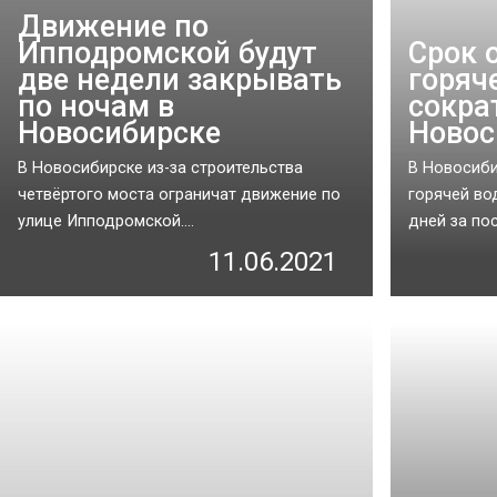
Движение по
Ипподромской будут
Срок 
две недели закрывать
горяч
по ночам в
сокра
Новосибирске
Новос
В Новосибирске из-за строительства
В Новосиби
четвёртого моста ограничат движение по
горячей во
улице Ипподромской....
дней за пос
11.06.2021