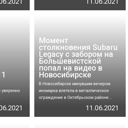
06.2021
11.06.2021
Момент
столкновения Subaru
Legacy с забором на
Большевистской
попал на видео в
11
Новосибирске
а
В Новосибирске минувшим вечером
о уверенно
иномарка влетела в металлическое
.
ограждение в Октябрьском районе....
06.2021
11.06.2021