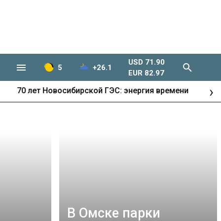
USD 71.90
5
+26.1
EUR 82.97
›
Развитие города
В Омске парки