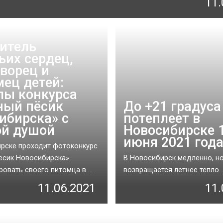
11.
итель
ьих сердец,
ворец и
ец детей:
лы конкурса
ный пёсик
До +21 градуса
ибирска» с
потеплеет в
й душой
Новосибирске 
июня 2021 год
рске проходит фотоконкурс
ёсик Новосибирска».
В Новосибирск медленно, н
овать своего питомца в ...
возвращается летнее тепло...
11.06.2021
11.