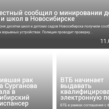
естный сообщил о минировании д
 и школ в Новосибирске
юня десятки школ и детских садов Новосибирска получили соо
 взрывных устройствах. Полиция проводит проверку....
11.
ившая рак
ВТБ начинает
а Сурганова
выдавать
ала в
квалифициров
ибирский
электронную п
испансер
ВТБ в рамках соглашения с