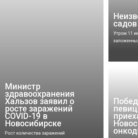
Неизв
садов
Утром 11 и
заложенных
Министр
здравоохранения
Хальзов заявил о
Побед
росте заражений
певиц
COVID-19 в
приех
Новосибирске
Новос
онкод
Рост количества заражений