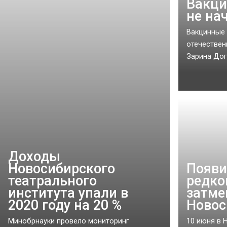
Вакци
не на
Вакцинные 
отечественн
Зарина Догу
Доходы
Новосибирского
Появи
театрального
редко
института упали в
затме
2020 году на 20 %
Новос
Минобрнауки провело мониторинг
10 июня в 