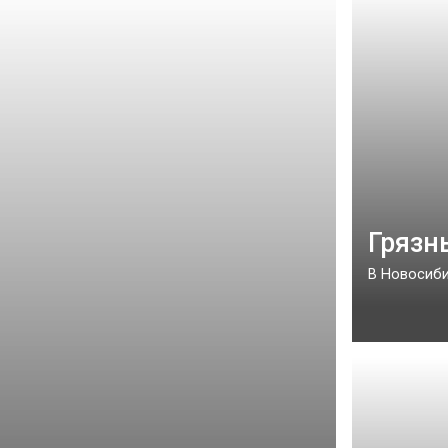
Грязн
В Новосиби