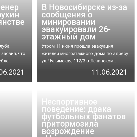
ренер
В Новосибирске из-за
рухин
сообщения о
янстве
минировании
эвакуировали 26-
этажный дом
клуба
Утром 11 июня прошла эвакуация
 заявил, что
жителей многоэтажного дома по адресу
бле...
ул. Чулымская, 112/3 в Ленинском...
06.2021
11.06.2021
Неспортивное
поведение: драка
футбольных фанатов
притормозила
возрождение