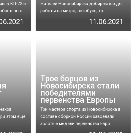
зы в КП-22 в
жителей Новосибирска добираются до
бретено с...
работы на метро, автобусе, тр...
06.2021
11.06.2021
Трое борцов из
ля
Новосибирска стали
г
победителями
первенства Европы
знаков
Три мастера спорта из Новосибирска в
при этом ещё
составе сборной России завоевали
золотые медали первенства Евро...