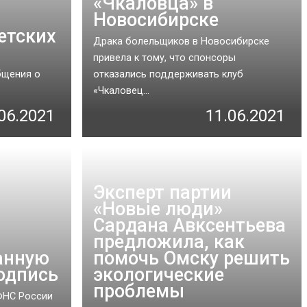
«Чкаловца» в
Новосибирске
етских
Драка болельщиков в Новосибирске
привела к тому, что спонсоры
бщения о
отказались поддерживать клуб
«Чкаловец...
06.2021
11.06.2021
Эксперт партии
«Новые люди»
Сардана Авксентьева
предложила, как
анную
помочь Омску решить
одпись
экологические
проблемы
 ФНС России