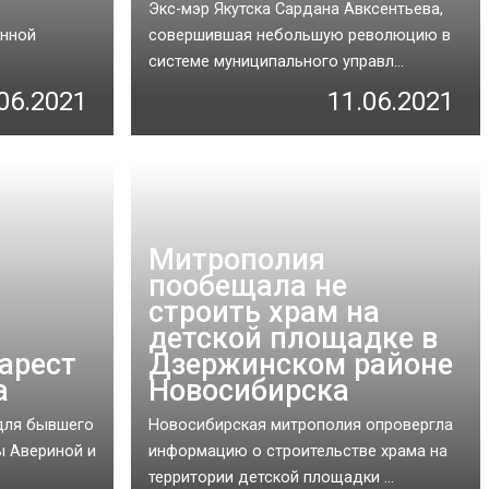
Экс-мэр Якутска Сардана Авксентьева,
онной
совершившая небольшую революцию в
системе муниципального управл...
06.2021
11.06.2021
Митрополия
пообещала не
строить храм на
детской площадке в
арест
Дзержинском районе
а
Новосибирска
для бывшего
Новосибирская митрополия опровергла
ы Авериной и
информацию о строительстве храма на
территории детской площадки ...