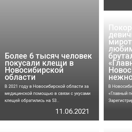
Покор
девич
мирот
любим
Более 6 тысяч человек
брута
покусали клещи в
«Глав
Новосибирской
Новос
области
нежно
В 2021 году в Новосибирской области за
В Новосиби
медицинской помощью в связи с укусами
«Главный п
клещей обратились на 53...
Зарегистрир
11.06.2021