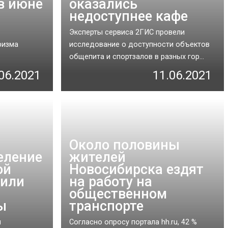
в июне
оказались
недоступнее кафе
Эксперты сервиса 2ГИС провели
ризма
исследование о доступности объектов
общепита и спортзалов в разных гор...
06.2021
11.06.2021
Около половины
еление
жителей
ой
Новосибирска ездят
пили
на работу на
общественном
ы
транспорте
я
Согласно опросу портала hh.ru, 42 %