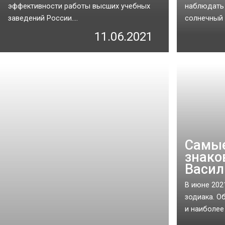
эффективности работы высших учебных
наблюдать 
заведений России....
солнечный д
11.06.2021
Самые
знако
Васил
В июне 202
зодиака. О
и наиболее