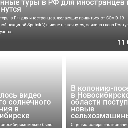
нные туры в РФ для иностранцев 
чнутся
туры в РФ для иностранцев, желающих привиться от COVID-19
ой вакциной Sputnik V, в июне не начнутся, заявила глава Росту
зова....
11.
В колонию-пос
лось видео
в Новосибирск
го солнечного
области посту
ния в
новые
ибирске
сельхозмашин
Новосибирске можно было
С целью совершенствовани