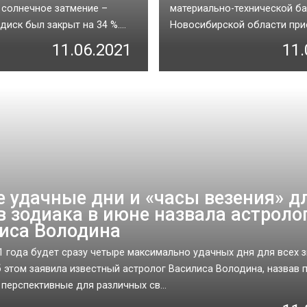
солнечное затмение –
материально-технической ба
иск был закрыт на 34 %....
Новосибирской области прио
11.06.2021
11.
 удачные дни и «‎часы везения» д
в зодиака в июне назвала астроло
иса Володина
1 года будет сразу четыре максимально удачных дня для всех 
б этом заявила известный астролог Василиса Володина, назвав 
 перспективные для различных св...