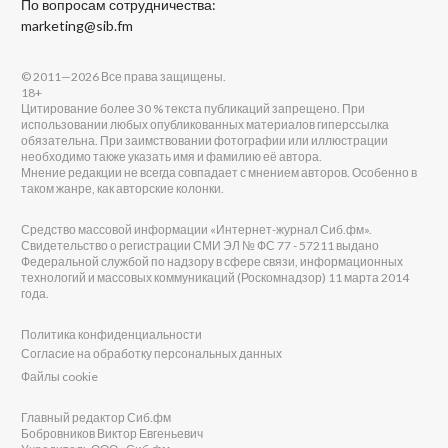
По вопросам сотрудничества:
marketing@sib.fm
© 2011—2026 Все права защищены.
18+
Цитирование более 30 % текста публикаций запрещено. При
использовании любых опубликованных материалов гиперссылка
обязательна. При заимствовании фотографии или иллюстрации
необходимо также указать имя и фамилию её автора.
Мнение редакции не всегда совпадает с мнением авторов. Особенно в
таком жанре, как авторские колонки.
Средство массовой информации «Интернет-журнал Сиб.фм».
Свидетельство о регистрации СМИ ЭЛ № ФС 77 - 57211 выдано
Федеральной службой по надзору в сфере связи, информационных
технологий и массовых коммуникаций (Роскомнадзор) 11 марта 2014
года.
Политика конфиденциальности
Согласие на обработку персональных данных
Файлы cookie
Главный редактор Сиб.фм
Бобровников Виктор Евгеньевич