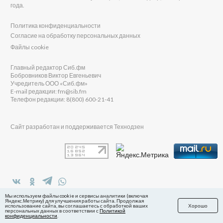
года.
Политика конфиденциальности
Согласие на обработку персональных данных
Файлы cookie
Главный редактор Сиб.фм
Бобровников Виктор Евгеньевич
Учредитель ООО «Сиб.фм»
E-mail редакции: fm@sib.fm
Телефон редакции: 8(800) 600-21-41
Сайт разработан и поддерживается Технодзен
в Яндекс.Дзен
Мы используем файлы cookie и сервисы аналитики (включая
Яндекс.Метрику) для улучшения работы сайта. Продолжая
использование сайта, вы соглашаетесь с обработкой ваших
Хорошо
персональных данных в соответствии с
Политикой
конфиденциальности
.