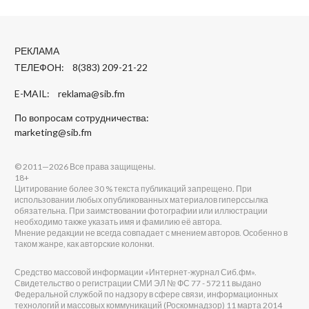
РЕКЛАМА
ТЕЛЕФОН: 8(383) 209-21-22
E-MAIL:
reklama@sib.fm
По вопросам сотрудничества:
marketing@sib.fm
© 2011—2026 Все права защищены.
18+
Цитирование более 30 % текста публикаций запрещено. При
использовании любых опубликованных материалов гиперссылка
обязательна. При заимствовании фотографии или иллюстрации
необходимо также указать имя и фамилию её автора.
Мнение редакции не всегда совпадает с мнением авторов. Особенно в
таком жанре, как авторские колонки.
Средство массовой информации «Интернет-журнал Сиб.фм».
Свидетельство о регистрации СМИ ЭЛ № ФС 77 - 57211 выдано
Федеральной службой по надзору в сфере связи, информационных
технологий и массовых коммуникаций (Роскомнадзор) 11 марта 2014