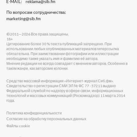
E-MAIL:
reklama@sib.fm
По вопросам сотрудничества:
marketing@sib.fm
© 2011—2026 Все права защищены.
18+
Цитирование более 30 % текста публикаций запрещено. При
использовании любых опубликованных материалов гиперссылка
обязательна. При заимствовании фотографии или иллюстрации
необходимо также указать имя и фамилию её автора.
Мнение редакции не всегда совпадает с мнением авторов. Особенно в
таком жанре, как авторские колонки.
Средство массовой информации «Интернет-журнал Сиб.фм».
Свидетельство о регистрации СМИ ЭЛ № ФС 77 - 57211 выдано
Федеральной службой по надзору в сфере связи, информационных
технологий и массовых коммуникаций (Роскомнадзор) 11 марта 2014
года.
Политика конфиденциальности
Согласие на обработку персональных данных
Файлы cookie