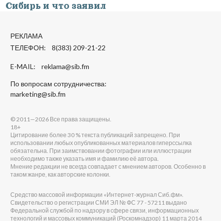
Сибирь и что заявил
РЕКЛАМА
ТЕЛЕФОН: 8(383) 209-21-22
E-MAIL:
reklama@sib.fm
По вопросам сотрудничества:
marketing@sib.fm
© 2011—2026 Все права защищены.
18+
Цитирование более 30 % текста публикаций запрещено. При
использовании любых опубликованных материалов гиперссылка
обязательна. При заимствовании фотографии или иллюстрации
необходимо также указать имя и фамилию её автора.
Мнение редакции не всегда совпадает с мнением авторов. Особенно в
таком жанре, как авторские колонки.
Средство массовой информации «Интернет-журнал Сиб.фм».
Свидетельство о регистрации СМИ ЭЛ № ФС 77 - 57211 выдано
Федеральной службой по надзору в сфере связи, информационных
технологий и массовых коммуникаций (Роскомнадзор) 11 марта 2014