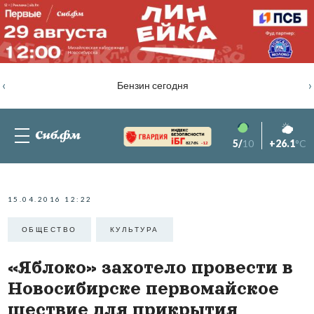
‹
›
Бензин сегодня
5/
10
+26.1
°C
82.76%
-1.2
15.04.2016 12:22
ОБЩЕСТВО
КУЛЬТУРА
«Яблоко» захотело провести в
Новосибирске первомайское
шествие для прикрытия