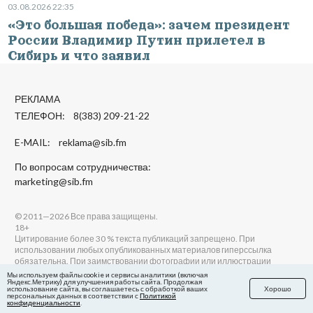
03.08.2026 22:35
«Это большая победа»: зачем президент
России Владимир Путин прилетел в
Сибирь и что заявил
РЕКЛАМА
ТЕЛЕФОН: 8(383) 209-21-22
E-MAIL:
reklama@sib.fm
По вопросам сотрудничества:
marketing@sib.fm
© 2011—2026 Все права защищены.
18+
Цитирование более 30 % текста публикаций запрещено. При
использовании любых опубликованных материалов гиперссылка
обязательна. При заимствовании фотографии или иллюстрации
необходимо также указать имя и фамилию её автора.
Мы используем файлы cookie и сервисы аналитики (включая
Яндекс.Метрику) для улучшения работы сайта. Продолжая
Мнение редакции не всегда совпадает с мнением авторов. Особенно в
использование сайта, вы соглашаетесь с обработкой ваших
Хорошо
таком жанре, как авторские колонки.
персональных данных в соответствии с
Политикой
конфиденциальности
.