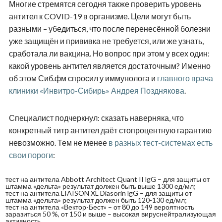
Многие стремятся сегодня также проверить уровень
антител к COVID-19 в организме. Цели могут быть
разными – убедиться, что после перенесённой болезни
уже защищён и прививка не требуется, или же узнать,
сработала ли вакцина. Но вопрос при этом у всех один:
какой уровень антител является достаточным? Именно
об этом Сиб.фм спросил у иммунолога и
главного врача
клиники «Инвитро-Сибирь» Андрея Позднякова
.
Специалист подчеркнул: сказать наверняка, что
конкретный титр антител даёт стопроцентную гарантию
невозможно. Тем не менее
в разных тест-системах есть
свои пороги
:
тест на антитела Abbott Architect Quant II lgG – для защиты от
штамма «дельта» результат должен быть выше 1300 ед/мл;
тест на антитела LIAISON XL Diasorin lgG – для защиты от
штамма «дельта» результат должен быть 120-130 ед/мл;
тест на антитела «Вектор-Бест» – от 80 до 149 вероятность
заразиться 50 %, от 150 и выше – высокая вируснейтрализующая
активность.